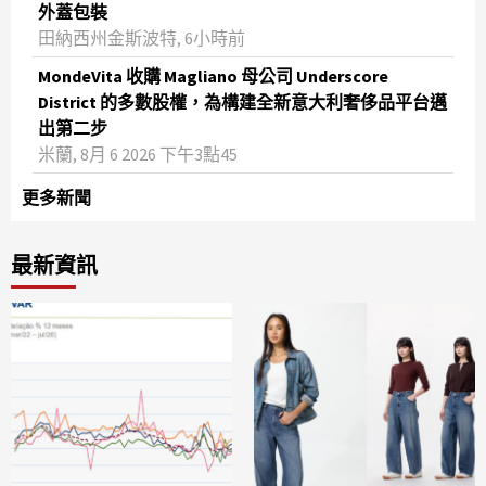
外蓋包裝
田納西州金斯波特, 6小時前
MondeVita 收購 Magliano 母公司 Underscore
District 的多數股權，為構建全新意大利奢侈品平台邁
出第二步
米蘭, 8月 6 2026 下午3點45
更多新聞
最新資訊