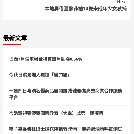
Next
本地男借酒醉非禮14歲未成年少女被捕
最新文章
巴西7月住宅租金指數單月勁漲0.66%
今秋日港澳潮人瘋搶「彎刀褲」
一連四日粵澳名優商品展開鑼 搭建務實高效商貿合作服務
平台
岑浩輝視察澳琴國際教育（大學）城第一期項目
筷子基長者捱巴士撞送院搶救 涉事司機通過酒精呼氣測試