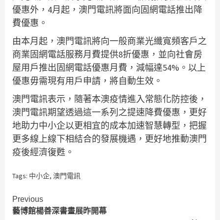
優惠外，4月起，澳門電訊將面向固網電話推出降
費優惠。
由本月起，澳門電訊將向一般商業光纖寬頻客戶之
商業固網電話服務月費提供8折優惠，並向社會房
屋用戶推出固網電話優惠月費，減幅達54%。以上
優惠毋需現有用戶申請，將自動生效。
澳門電訊表示，隨著本澳疫情進入常態化防控後，
澳門電訊期望透過這一系列之提速降費優惠，更好
地助力中小企以更相宜的成本加速智慧轉型，把握
更多線上線下相結合的發展機遇，更好地推動澳門
疫後經濟復甦。
Tags:
中小企
,
澳門電訊
Continue
Previous
藝博館楊善深書畫展昨開幕
Reading