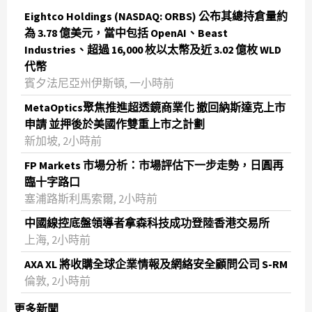
Eightco Holdings (NASDAQ: ORBS) 公布其總持倉量約
為 3.78 億美元，當中包括 OpenAI、Beast
Industries、超過 16,000 枚以太幣及近 3.02 億枚 WLD
代幣
賓夕法尼亞州伊斯頓, 一小時前
MetaOptics聚焦推進超透鏡商業化 撤回納斯達克上市
申請 並押後於美國作雙重上市之計劃
新加坡, 2小時前
FP Markets 市場分析：市場評估下一步走勢，日圓再
臨十字路口
塞浦路斯利馬索爾, 2小時前
中國線控底盤領導者拿森科技成功登陸香港交易所
上海, 2小時前
AXA XL 將收購全球企業情報及網絡安全顧問公司 S-RM
倫敦, 2小時前
更多新聞