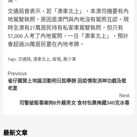
交通局曾表示，若「澳車北上」，本澳司機要有內
地駕駛執照，原因是澳門與內地沒有駕照互認。現
時全澳有27萬居民持有私家車駕駛執照，但只有
57,000 人考了內地駕照，一旦「澳車北上」，預計
會超過20萬居民要在內地考牌。
Tags:
交通局
,
澳車北上
,
疫情
,
黃少澤
Continue
Previous
雀仔園賀土地誕活動明日起舉辦 因疫情取消神功戲及敬
Reading
老宴
Next
司警破販毒案拘6外籍男女 食材包裹掩藏340克冰毒
最新文章