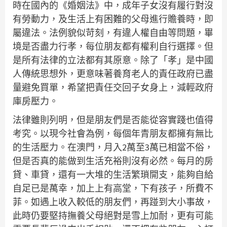
時在國內的《婚姻法》中，成年子女沒有履行對沒
有勞動力，及生活上有困難的父母進行贍養時，即
屬違法。法例貌似苛刻，有違人權自由等問題，畢
境是否盡力行孝，每位朋友都有權利自行選擇。但
是所有法律的立法都有其原意。除了「孝」是中國
人傳統思想外，更意味著養育老人的責任政府已盡
量避免買單，希望把責任交回子女身上，減輕政府
庫房壓力。
法律雖則列明，但是朋友們是否能從容實踐也值得
考究。以現今社會為例，每個年青朋友都擁有無比
的生活壓力。在澳門，月入2萬至3萬已相當不俗，
但是否真的能做到生活充裕則沒有必然。每月的房
貸、車貸，還有一大堆的生活繁瑣開支，能夠自給
自足已是萬幸，加上上有高堂，下有孩子，所費不
菲。如遇上收入較低的朋友們，再踫到大小事故，
此時仍要堅持撫養父母絕對是雪上加耐，更有可能