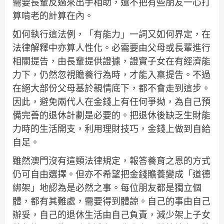
需要長輩反過來出手相助，還不把有些朋友一心打
算啃老的計算在內。
如何執行這法例，「有能力」一詞又如何界定，在
法律解釋中亦算人性化。必需要由父母或長輩進行
相關提告，由長輩提供證據，證實子女在有經濟能
力下，仍然忽視贍養行為時，才能入稟提告。不過
在絕大部份父母基於親情底下，都不會走到這步。
因此，避免兩代人在金錢上有任何爭拗，為自己預
備完善的退休計劃是必要的。把退休後缺乏生財能
力時的生活開支，利用理財技巧，金錢上做到自給
自足。
雖然澳門沒有這類法律規定，報答養育之恩的方式
仍可自由選擇。但亦不希望把金錢贍養變成「道德
綁架」地認為是必然之事。每位朋友都是獨立個
體，都有其難處，需要得到體諒。自己的事由自己
辦妥，自己的退休生活由自己負責，減少架上子女