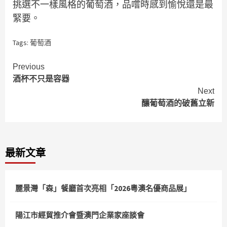
挑選不一樣風格的葡萄酒，品嚐時感到愉悅還是最
緊要。
Tags:
葡萄酒
Continue
Previous
酒杯不只是容器
Reading
Next
釀葡萄酒的破舊立新
最新文章
麗景灣「森」餐廳首次亮相「2026粵澳名優商品展」
陽江市經貿推介會暨澳門企業家座談會