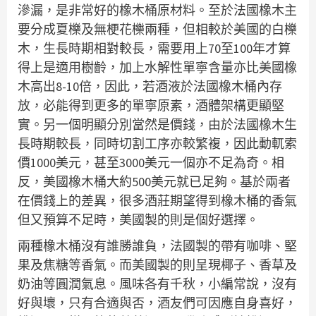
滲漏，是非常好的橡木桶原材料。至於法國橡木主
要分成夏櫟及無梗花櫟兩種，但相較於美國的白櫟
木，生長時期相對較長，需要用上70至100年才算
得上是適用樹齡，加上水解性單寧含量亦比美國橡
木高出8-10倍，因此，若酒液於法國橡木桶內存
放，必能得到更多的單寧原素，酒體架構更顯堅
實。另一個明顯分別當然是價錢，由於法國橡木生
長時期較長，同時切割工序亦較繁複，因此動軏索
價1000美元，甚至3000美元一個亦不足為奇。相
反，美國橡木桶大約500美元就已足夠。基於兩者
在價錢上的差異，很多酒莊期望得到橡木桶的香氣
但又預算不足時，美國製的則是個好選擇。
兩種橡木桶沒有誰勝誰負，法國製的帶有咖啡、堅
果及焦糖等香氣。而美國製的則呈現椰子、香草及
奶油等圓潤氣息。風味各有千秋，小編常說，沒有
好與壞，只有合適與否，酒友們可因應自身喜好，