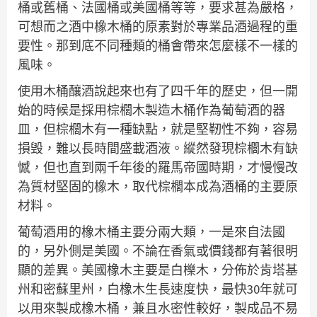
桶或舊桶、法國桶或美國桶等等，要求甚為嚴格，
可想而之酒中橡木桶的原素對於專業品酒過程的重
要性。那到底不同種類的桶會帶來怎麼樣不一樣的
風味。
使用木桶釀酒說起來也有了四千年的歷史，但一開
始的時候是採用棕櫚木製造木桶作為葡萄酒的器
皿，但棕櫚木有一種缺點，就是堅靭性不夠，容易
損毁，難以長時間盛載酒液。縱然發現棕櫚木有缺
憾，但也直到兩千年後的羅馬帝國時期，才慢慢改
為質材堅固的橡木，取代棕櫚本成為酒桶的主要原
材料。
葡萄酒用的橡木桶主要分兩大類，一是來自法國
的，另外側是美國。不論在香氣或價錢都有著很明
顯的差異。美國橡木主要是白櫟木，分佈於肯塔基
州和密蘇里州，白橡木生長速度快，最快30年就可
以用來製成橡木桶，兼且水密性較好，製成品不易