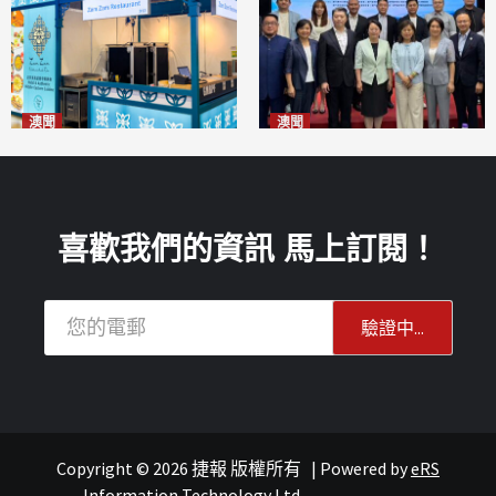
澳聞
澳聞
麗景灣「森」餐廳首次亮相
陽江市經貿推介會暨澳門企業
「2026粵澳名優商品展」
家座談會
2026-08-07
2026-08-07
喜歡我們的資訊 馬上訂閱！
Copyright © 2026 捷報 版權所有
|
Powered by
eRS
報紙
葡語國家經貿
Information Technology Ltd.
.