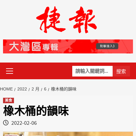
Skip
to
content
Primary
關
Menu
鍵
字:
HOME
2022
2 月
6
橡木桶的韻味
美食
橡木桶的韻味
2022-02-06