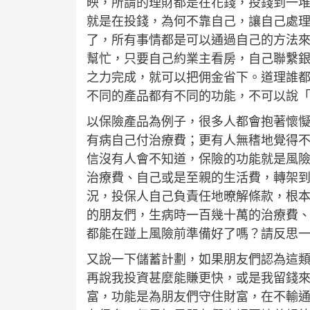
映，所謂的理財都是在花錢，投錢到一
就是在投錢，為何不靠自己，讓自己處
了，所有事情都是可以通過自己的方法
幫忙，只要自己約業主看房，自己聯繫
之力完成，就可以把佣金省下。道理誰
不同的產品都有不同的功能，不可以說
以保險產品為例子，很多人都會抱著懷
有病自己付治療費；更有人無䅲地覺得
信沒有人會不知道，保險的功能就是風
治療費、自己或是至親的生活費，轉架
況，投保人自己負責任地暸解條款，根
的朋友們，生病時一百幾十萬的治療費
都能在踫上風險前準備好了嗎？請反思
又說一下儲蓄計劃，如果朋友們認為這
再說我投資甚麼能賺更快，或是我留錢
富，功能是為朋友們守住財富，在不輸