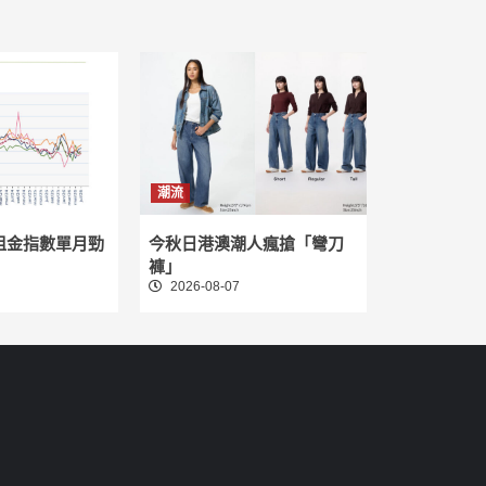
潮流
租金指數單月勁
今秋日港澳潮人瘋搶「彎刀
褲」
2026-08-07