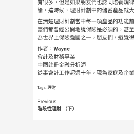
有很多，但是如果朋友們也認同培養規
論，這時候，理財計劃中的儲蓄產品就
在清楚理財計劃當中每一項產品的功能
豪們都曾經公開地說保險是必須的，甚
為世界上保險強國之一，朋友們，還覺
作者：
Wayne
會計及財務專業
中國註冊金融分析師
從事會計工作超過十年，現為家庭及企
Tags:
理財
Continue
Previous
階段性理財 （下）
Reading