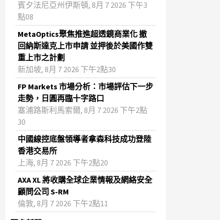
賓夕法尼亞州伊斯頓, 8月 7 2026 下午3
點08
MetaOptics聚焦推進超透鏡商業化 撤
回納斯達克上市申請 並押後於美國作雙
重上市之計劃
新加坡, 8月 7 2026 下午2點30
FP Markets 市場分析：市場評估下一步
走勢，日圓再臨十字路口
塞浦路斯利馬索爾, 8月 7 2026 下午2點
30
中國線控底盤領導者拿森科技成功登陸
香港交易所
上海, 8月 7 2026 下午2點20
AXA XL 將收購全球企業情報及網絡安全
顧問公司 S-RM
倫敦, 8月 7 2026 下午2點11