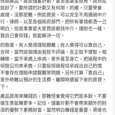
堆保險產品，甚麼儲蓄計劃，甚至是基金投資，說到底
理就好了，要所謂的計劃又有何用。的確，只要學會
來處理，沒那麼難。例如買房，可以完全不用通過中介
銀行、律師、以至各個政府部門，把所有事情都憑一己
都明白，但是事實是大家買房都找中介。理財也一樣，
「我自己會存錢」就能解決一切。
懝的態度，有人覺得理賠艱難；有人覺得可以靠自己，
不吉祥，當然這個理由我就不評論，反正就不理智。相
險轉移，當不幸遇上疾病、意外甚至身亡，把過程中的
到保險公司來承擔，只要投保過程坦承說出自己的情
本不會存在理賠申請艱難等問題。另外打算「靠自己」
、意外時難以預計的生活費、離開時遺留下來的房貸，
一下。
類產品是用來賺錢的，那難怪會覺得它們是多餘。不要
來做生意能賺更多。記住，儲蓄計劃不會帶來額外的財
通漲的優勢下累積財富。當然明白賺錢是重要，渠道也