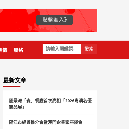
關
輿情
聯絡
鍵
字:
最新文章
麗景灣「森」餐廳首次亮相「2026粵澳名優
商品展」
陽江市經貿推介會暨澳門企業家座談會