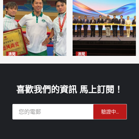
澳聞
澳聞
泰拳健兒關偉豪全錦賽奪亞軍
華億聯手澳科大發布魚鱗膠原
2026-08-08
蛋白肽科研成果
2026-08-08
喜歡我們的資訊 馬上訂閱！