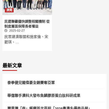
澳聞
民建聯籲儘快調整相關機制 從
制度層面保障長者權益
2025-02-27
民眾建澳聯盟和施家倫、宋
碧琪、…
最新文章
泰拳健兒關偉豪全錦賽奪亞軍
華億聯手澳科大發布魚鱗膠原蛋白肽科研成果
麗景灣「森」餐廳首次亮相「2026粵澳名優商品展」