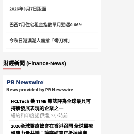
2026年8月7日版面
巴西7月住宅租金指數單月勁漲0.66%
今秋日港澳潮人瘋搶「彎刀褲」
財經新聞 (Finance-News)
News provided by PR Newswire
HCLTech 獲 TIME 雜誌評為全球最具可
持續發展表現的企業之一
紐約和印度諾伊達, 3小時前
2026全球醫療峰會在香港召開 全球醫療
健康力量共議：讓突破真正抵達患者