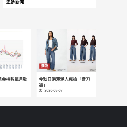
更多新聞
潮流
租金指數單月勁
今秋日港澳潮人瘋搶「彎刀
褲」
2026-08-07