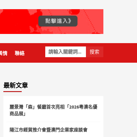
關
輿情
聯絡
鍵
字:
最新文章
麗景灣「森」餐廳首次亮相「2026粵澳名優
商品展」
陽江市經貿推介會暨澳門企業家座談會