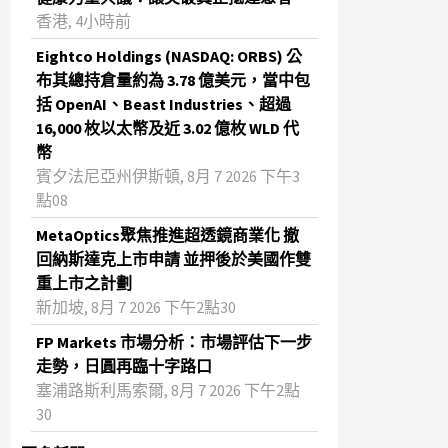
香港, 4小時前
Eightco Holdings (NASDAQ: ORBS) 公
布其總持倉量約為 3.78 億美元，當中包
括 OpenAI、Beast Industries、超過
16,000 枚以太幣及近 3.02 億枚 WLD 代
幣
賓夕法尼亞州伊斯頓, 8月 7 2026 下午3
點08
MetaOptics聚焦推進超透鏡商業化 撤
回納斯達克上市申請 並押後於美國作雙
重上市之計劃
新加坡, 8月 7 2026 下午2點30
FP Markets 市場分析：市場評估下一步
走勢，日圓再臨十字路口
塞浦路斯利馬索爾, 8月 7 2026 下午2點
30