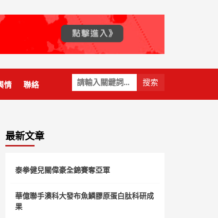
關
輿情
聯絡
鍵
字:
最新文章
泰拳健兒關偉豪全錦賽奪亞軍
華億聯手澳科大發布魚鱗膠原蛋白肽科研成
果