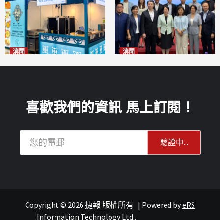
澳聞
澳聞
麗景灣「森」餐廳首次亮相
陽江市經貿推介會暨澳門企業
「2026粵澳名優商品展」
家座談會
2026-08-07
2026-08-07
喜歡我們的資訊 馬上訂閱！
Copyright © 2026 捷報 版權所有
|
Powered by
eRS
報紙
葡語國家經貿
Information Technology Ltd.
.