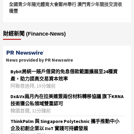
全國青少年陽光體育大會鄭州舉行 澳門青少年競技交流收
穫豐
財經新聞 (Finance-News)
News provided by PR Newswire
Bybit將統一賬戶借貸的免息借款範圍擴展至24種資
產，助力提高交易資本效率
阿聯酋迪拜, 19分鐘前
Dx&Vx兩月內在拉美連簽兩份材料轉移協議 旗下KRNA
技術獲公私領域雙重認可
韓國首爾, 32分鐘前
ThinkPalm 與 Singapore Polytechnic 攜手推動中小
企及初創企業以 IIoT 實踐可持續發展