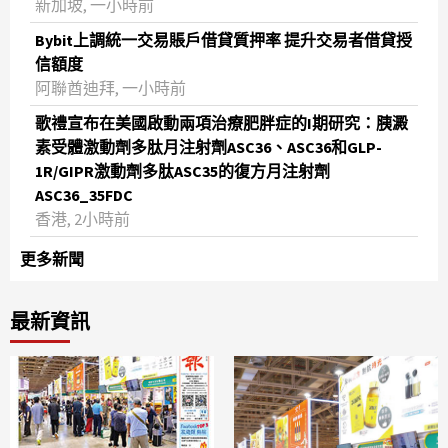
新加坡, 一小時前
Bybit上調統一交易賬戶借貸質押率 提升交易者借貸授
信額度
阿聯酋迪拜, 一小時前
歌禮宣布在美國啟動兩項治療肥胖症的I期研究：胰澱
素受體激動劑多肽月注射劑ASC36、ASC36和GLP-
1R/GIPR激動劑多肽ASC35的復方月注射劑
ASC36_35FDC
香港, 2小時前
更多新聞
最新資訊