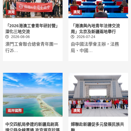
澳聞
澳聞
「2026港澳工會青年研討營」
「港澳與內地青年法律交流
深化三地交流
周」北京及新疆兩地舉行
2026-08-06
2026-07-24
澳門工會聯合總會青年團一
由中國法學會主辦，法務
行25…
局、中國…
兩岸國際
澳聞
中交四航局參建的新疆烏尉高
婦聯赴新疆促多元發展民族共
速公路全線貫通 攻克塔克拉瑪
融