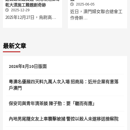
2025-06-05
乾大漠施工難題創奇跡
2025-12-29
近日，澳門婦女聯合總會工
2025年12月27日，烏尉高…
作骨幹…
最新文章
2026年8月10日版面
粵澳名優展四天料九萬人次入場 招商局：近卅企業有意落
戶澳門
保安司與青年清茶談 陳子勁：要「聽而有應」
內地男尾隨女友上車襲擊被捕 警控以殺人未遂移送檢察院