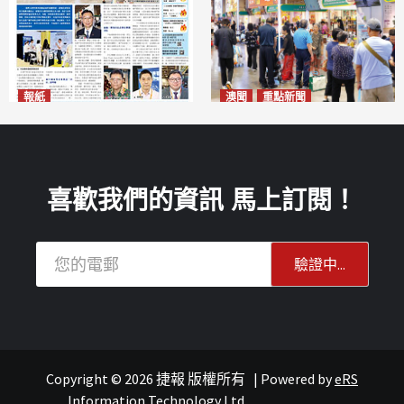
報紙
澳聞
重點新聞
2026年8月10日版面
粵澳名優展四天料九萬人次入
2026-08-10
場 招商局：近卅企業有意落戶
澳門
2026-08-10
喜歡我們的資訊 馬上訂閱！
Copyright © 2026 捷報 版權所有
|
Powered by
eRS
Information Technology Ltd.
.