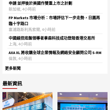
申請 並押後於美國作雙重上市之計劃
新加坡, 4小時前
FP Markets 市場分析：市場評估下一步走勢，日圓再
臨十字路口
塞浦路斯利馬索爾, 4小時前
中國線控底盤領導者拿森科技成功登陸香港交易所
上海, 4小時前
AXA XL 將收購全球企業情報及網絡安全顧問公司 S-RM
倫敦, 4小時前
更多新聞
最新資訊