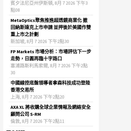
賓夕法尼亞州伊斯頓, 8月 7 2026 下午3
點08
MetaOptics聚焦推進超透鏡商業化 撤
回納斯達克上市申請 並押後於美國作雙
重上市之計劃
新加坡, 8月 7 2026 下午2點30
FP Markets 市場分析：市場評估下一步
走勢，日圓再臨十字路口
塞浦路斯利馬索爾, 8月 7 2026 下午2點
30
中國線控底盤領導者拿森科技成功登陸
香港交易所
上海, 8月 7 2026 下午2點20
AXA XL 將收購全球企業情報及網絡安全
顧問公司 S-RM
倫敦, 8月 7 2026 下午2點11