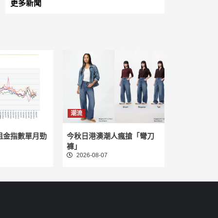
更多新聞
潮流
租金指數單月勁
今秋日港澳潮人瘋搶「彎刀
褲」
2026-08-07