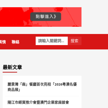
關
輿情
聯絡
鍵
字:
最新文章
麗景灣「森」餐廳首次亮相「2026粵澳名優
商品展」
陽江市經貿推介會暨澳門企業家座談會