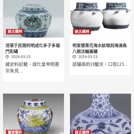
談古識辨
談古識辨
流落于民間的明成化多子多福
明宣德青花海水紋暗刻海澡魚
鬥彩罐
八戟法輪蓋罐
2024-03-23
2024-03-23
據史料記載，成化皇帝明憲
該罐高約19釐米，口徑12.5…
宗朱見…
藝術鑒析
談古識辨