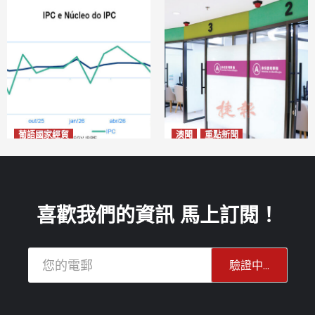
葡語國家經貿
澳聞
重點新聞
巴西7月IGP-DI綜合物價指數
社團法律制度即日起公開諮詢
下跌0.86%
危害國安社團可被消滅不得上
2026-08-11
訴
2026-08-11
喜歡我們的資訊 馬上訂閱！