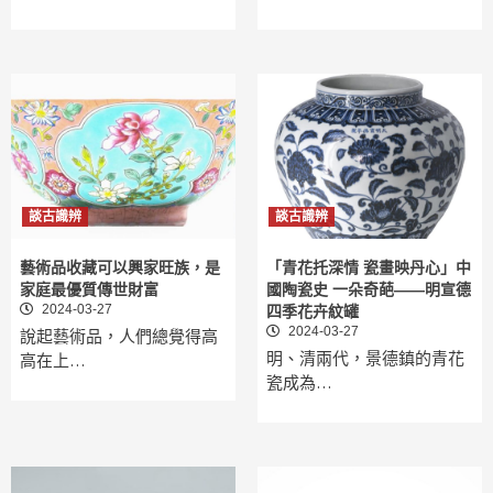
談古識辨
談古識辨
藝術品收藏可以興家旺族，是
「青花托深情 瓷畫映丹心」中
家庭最優質傳世財富
國陶瓷史 一朵奇葩——明宣德
2024-03-27
四季花卉紋罐
2024-03-27
說起藝術品，人們總覺得高
明、清兩代，景德鎮的青花
高在上…
瓷成為…