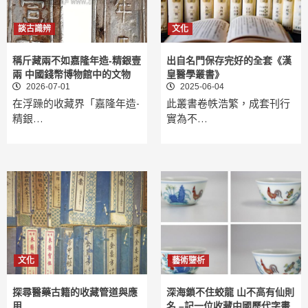
談古識辨
文化
稱斤藏兩不如嘉隆年造-精銀壹
出自名門保存完好的全套《漢
兩 中國錢幣博物館中的文物
皇醫學叢書》
2026-07-01
2025-06-04
在浮躁的收藏界「嘉隆年造-
此叢書卷帙浩繁，成套刊行
精銀…
實為不…
文化
藝術鑒析
探尋醫藥古籍的收藏管道與應
深海鎖不住蛟龍 山不高有仙則
用
名 –記一位收藏中國歷代字畫