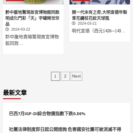
黔中腹地驚現故宮博物館同款
開一代未有之奇,大明宣德年製
明成化鬥彩「天」字罐稀世珍
青花纏枝花紋天球瓶
2024-03-21
品
2024-03-22
明代宣德（西元1426—143…
黔中腹地貴陽驚現故宮博物
館同款…
文
1
2
Next
章
最新文章
分
頁
巴西7月IGP-DI綜合物價指數下跌0.86%
社團法律制度即日起公開諮詢 危害國安社團可被消滅不得