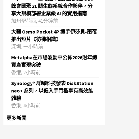
峰會匯聚 21 間生態系統合作夥伴，分
享大規模部署企業級 AI 的實用指南
加州聖荷西, 41分鐘前
大疆 Osmo Pocket 4P 攜手伊莎貝•雨蓓
推出短片《彷彿相識》
深圳, 一小時前
Metalpha在市場波動中公佈2026財年總
資產實現突破
‌香港, 2小時前
Synology® 群暉科技發表 DiskStation
neo+ 系列，以低入手門檻享有高效能
體驗
香港, 4小時前
更多新聞