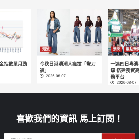
潮流
澳聞
重點新
租金指數單月勁
今秋日港澳潮人瘋搶「彎刀
一連四日粵澳
褲」
鑼 搭建務實
2026-08-07
務平台
2026-08-07
喜歡我們的資訊 馬上訂閱！