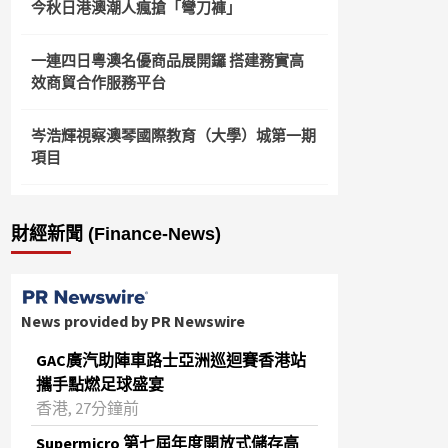
今秋日港澳潮人瘋搶「彎刀褲」
一連四日粵澳名優商品展開鑼 搭建務實高
效商貿合作服務平台
岑浩輝視察澳琴國際教育（大學）城第一期
項目
財經新聞 (Finance-News)
News provided by PR Newswire
GAC廣汽助陣車路士亞洲巡迴賽香港站
攜手點燃足球盛宴
香港, 27分鐘前
Supermicro 第七屆年度開放式儲存高