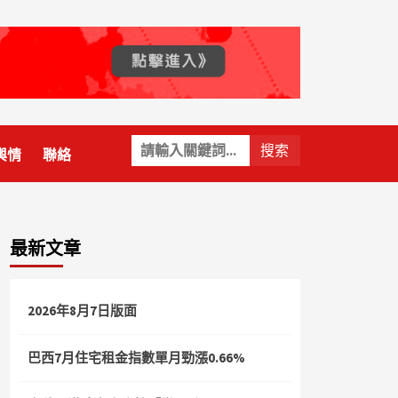
關
輿情
聯絡
鍵
字:
最新文章
2026年8月7日版面
巴西7月住宅租金指數單月勁漲0.66%