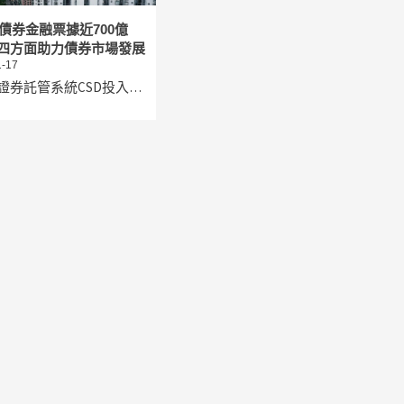
債券金融票據近700億
：四方面助力債券市場發展
-17
證券託管系統CSD投入…