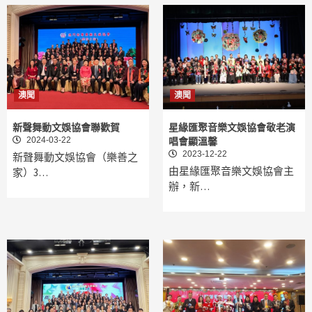
澳聞
澳聞
新聲舞動文娛協會聯歡賀
星緣匯聚音樂文娛協會敬老演
2024-03-22
唱會顯溫馨
2023-12-22
新聲舞動文娛協會（樂善之
由星緣匯聚音樂文娛協會主
家）3…
辦，新…