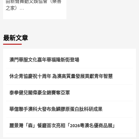
由新聲舞動文娛協會（樂善
之家）…
最新文章
澳門華服文化嘉年華福隆新街登場
休企青協慶祝十周年 為澳高質量發展貢獻青年智慧
泰拳健兒關偉豪全錦賽奪亞軍
華億聯手澳科大發布魚鱗膠原蛋白肽科研成果
麗景灣「森」餐廳首次亮相「2026粵澳名優商品展」