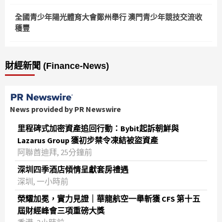
全國青少年陽光體育大會鄭州舉行 澳門青少年競技交流收
穫豐
財經新聞 (Finance-News)
News provided by PR Newswire
里程碑式加密資產追回行動：Bybit起訴朝鮮與
Lazarus Group 獲初步禁令凍結被盜資產
阿聯酋迪拜, 25分鐘前
深圳四季酒店傾情呈獻套房禮遇
深圳, 一小時前
榮耀加冕，實力見證｜華龍航空一舉斬獲 CFS 第十五
屆財經峰會三項重磅大獎