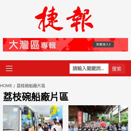
Skip
to
content
Primary
關
Menu
鍵
字:
HOME
荔枝碗船廠片區
荔枝碗船廠片區