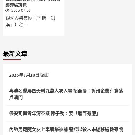
樂連結環保
2025-07-09
銀河娛樂集團（下稱「銀
娛」）積…
最新文章
2026年8月10日版面
粵澳名優展四天料九萬人次入場 招商局：近卅企業有意落
戶澳門
保安司與青年清茶談 陳子勁：要「聽而有應」
內地男尾隨女友上車襲擊被捕 警控以殺人未遂移送檢察院