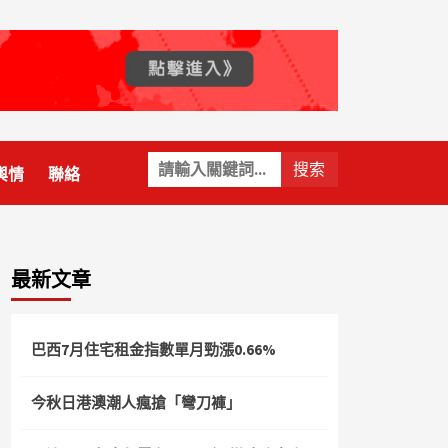
關
輿情
聯絡
鍵
字:
最新文章
巴西7月住宅租金指數單月勁漲0.66%
今秋日港澳潮人瘋搶「彎刀褲」