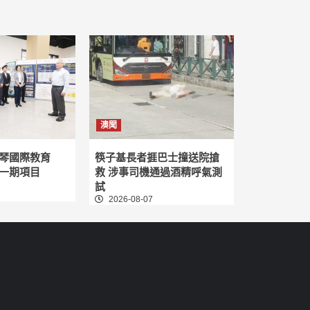
澳聞
琴國際教育
筷子基長者捱巴士撞送院搶
一期項目
救 涉事司機通過酒精呼氣測
試
2026-08-07