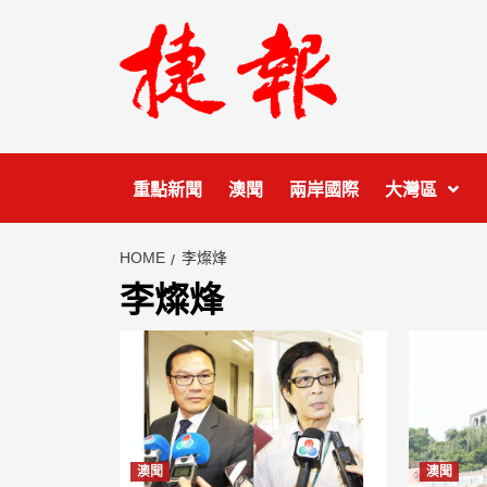
Skip
to
content
重點新聞
澳聞
兩岸國際
大灣區
HOME
李燦烽
李燦烽
澳聞
澳聞