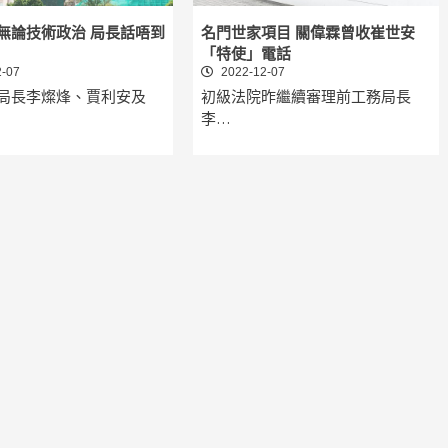
無論技術政治 局長話唔到
名門世家項目 關偉霖曾收崔世安
「特使」電話
-07
2022-12-07
局長李燦烽、賈利安及
初級法院昨繼續審理前工務局長
李…