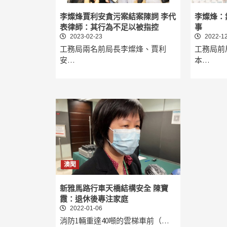
李燦烽賈利安貪污案結案陳詞 李代
李燦烽：
表律師：其行為不足以被指控
事
2023-02-23
2022-12
工務局兩名前局長李燦烽、賈利
工務局前
安…
本…
澳聞
新雅馬路行車天橋結構安全 陳寶
霞：退休後專注家庭
2022-01-06
消防1輛重達40噸的雲梯車前（…