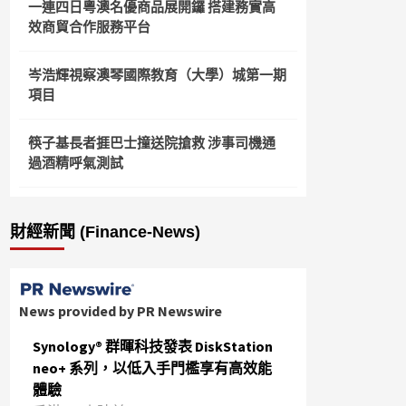
一連四日粵澳名優商品展開鑼 搭建務實高
效商貿合作服務平台
岑浩輝視察澳琴國際教育（大學）城第一期
項目
筷子基長者捱巴士撞送院搶救 涉事司機通
過酒精呼氣測試
財經新聞 (Finance-News)
News provided by PR Newswire
Synology® 群暉科技發表 DiskStation
neo+ 系列，以低入手門檻享有高效能
體驗