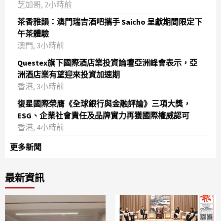
芝加哥, 2小時前
茶香雅韻：澳門瑞吉酒吧攜手 Saicho 呈獻期間限定下
午茶體驗
澳門, 3小時前
Questex旗下國際酒店業投資論壇亞洲峰會表示，亞
洲酒店業有望迎來投資加速期
香港, 3小時前
復星國際榮膺《全球銀行與金融評論》三項大獎，
ESG、企業社會責任及品牌實力再獲國際權威認可
香港, 4小時前
更多新聞
最新資訊