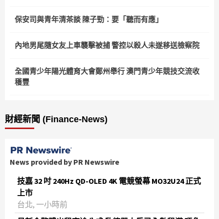
保安司與青年清茶談 陳子勁：要「聽而有應」
內地男尾隨女友上車襲擊被捕 警控以殺人未遂移送檢察院
全國青少年陽光體育大會鄭州舉行 澳門青少年競技交流收
穫豐
財經新聞 (Finance-News)
News provided by PR Newswire
技嘉 32 吋 240Hz QD-OLED 4K 電競螢幕 MO32U24 正式
上市
台北, 一小時前