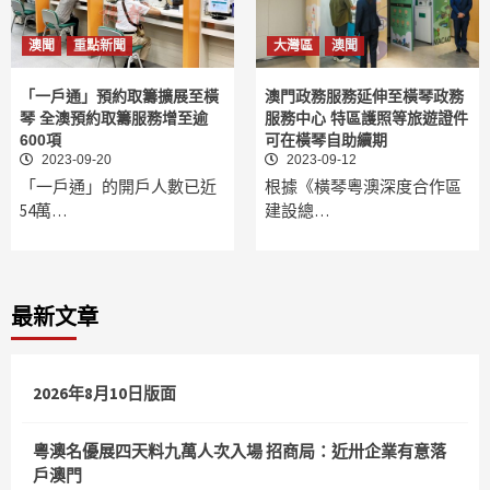
澳聞
重點新聞
大灣區
澳聞
「一戶通」預約取籌擴展至橫
澳門政務服務延伸至橫琴政務
琴 全澳預約取籌服務增至逾
服務中心 特區護照等旅遊證件
600項
可在橫琴自助續期
2023-09-20
2023-09-12
「一戶通」的開戶人數已近
根據《橫琴粵澳深度合作區
54萬…
建設總…
最新文章
2026年8月10日版面
粵澳名優展四天料九萬人次入場 招商局：近卅企業有意落
戶澳門