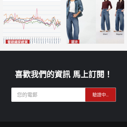
葡語國家經貿
潮流
巴西7月住宅租金指數單月勁
今秋日港澳潮人瘋搶「彎刀
漲0.66%
褲」
2026-08-07
2026-08-07
喜歡我們的資訊 馬上訂閱！