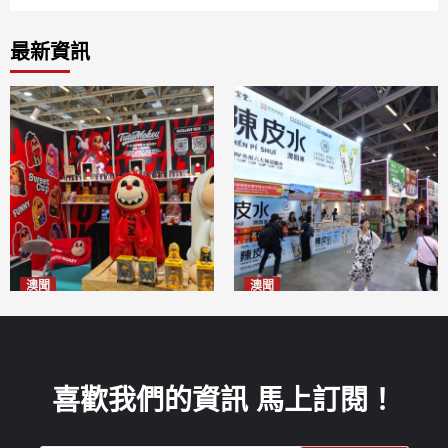
最新資訊
澳聞
澳聞
國風潮玩IP「兔極猴」亮相名
新寶堂參展粵澳名優拓闊銷售
優展
渠道
2026-08-06
2026-08-06
喜歡我們的資訊 馬上訂閱！