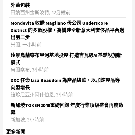
外蓋包裝
田納西州金斯波特, 42分鐘前
MondeVita 收購 Magliano 母公司 Underscore
District 的多數股權，為構建全新意大利奢侈品平台邁
出第二步
米蘭, 一小時前
遠景烏蘭察布星河基地投產 打造吉瓦級AI基礎設施新
模式
烏蘭察布, 3小時前
DXC 任命 Lisa Beaudoin 為產品總監，以加速產品導
向型增長
維珍尼亞州阿什伯恩, 3小時前
新加坡TOKEN2049重磅回歸 年度行業頂級盛會再度啟
幕
新加坡, 3小時前
更多新聞