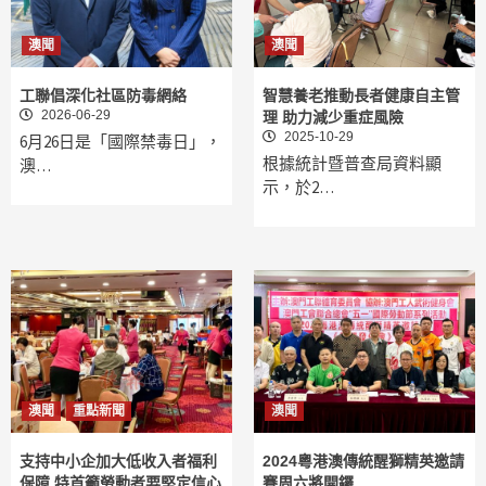
澳聞
澳聞
工聯倡深化社區防毒網絡
智慧養老推動長者健康自主管
2026-06-29
理 助力減少重症風險
2025-10-29
6月26日是「國際禁毒日」，
根據統計暨普查局資料顯
澳…
示，於2…
澳聞
重點新聞
澳聞
支持中小企加大低收入者福利
2024粵港澳傳統醒獅精英邀請
保障 特首籲勞動者要堅定信心
賽周六將開鑼