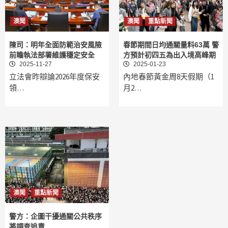
澳聞
澳聞
重點新聞
陳司：明年全面防範治安風險
春節期間日均通關量料63萬 警
前瞻執法部署維護穩定安全
方預計初四五為出入境高峰期
2025-11-27
2025-01-23
立法會昨辯論2026年度保安
內地春節黃金周8天假期（1
領…
月2…
澳聞
重點新聞
警方：企圖干擾通關公共秩序
將調查追責