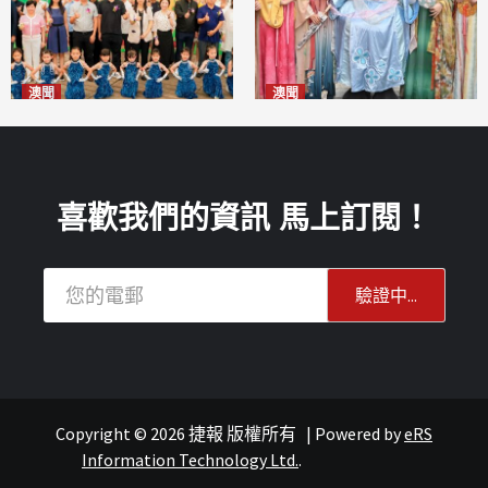
澳聞
澳聞
片區中心攜手婦聯辦「仲夏益
澳門華服文化嘉年華福隆新街
隆」 逾70場活動聯動社區及周
登場
2026-08-09
邊商戶
2026-08-09
喜歡我們的資訊 馬上訂閱！
Copyright © 2026 捷報 版權所有
|
Powered by
eRS
Information Technology Ltd.
.
澳聞
澳聞