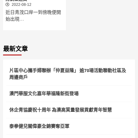
2022-08-12
近日青茂口岸一到傍晚便開
始出現…
最新文章
片區中心攜手婦聯辦「仲夏益隆」 逾70場活動聯動社區及
周邊商戶
澳門華服文化嘉年華福隆新街登場
休企青協慶祝十周年 為澳高質量發展貢獻青年智慧
泰拳健兒關偉豪全錦賽奪亞軍