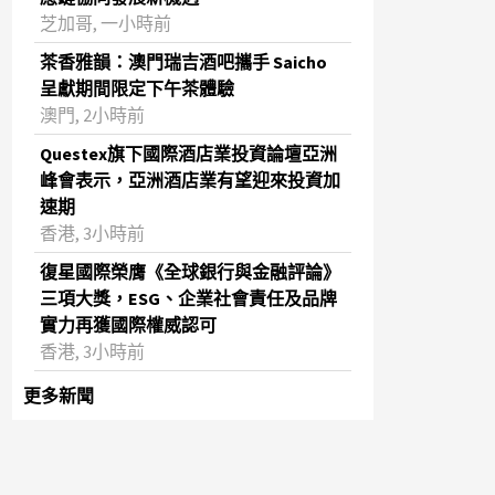
芝加哥, 一小時前
茶香雅韻：澳門瑞吉酒吧攜手 Saicho
呈獻期間限定下午茶體驗
澳門, 2小時前
Questex旗下國際酒店業投資論壇亞洲
峰會表示，亞洲酒店業有望迎來投資加
速期
香港, 3小時前
復星國際榮膺《全球銀行與金融評論》
三項大獎，ESG、企業社會責任及品牌
實力再獲國際權威認可
香港, 3小時前
更多新聞