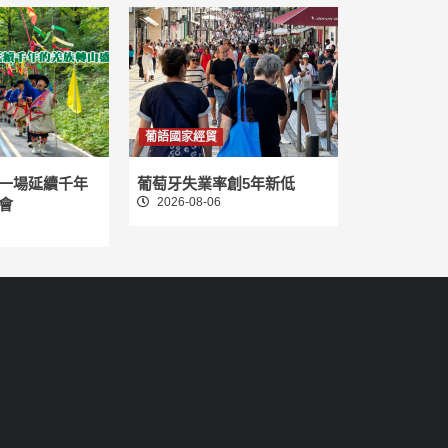
葡語國家經貿
一場延續千年
葡萄牙失業率創5年新低
2026-08-06
會