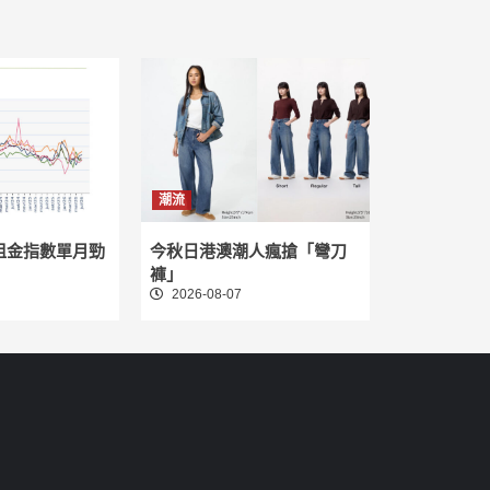
潮流
租金指數單月勁
今秋日港澳潮人瘋搶「彎刀
褲」
2026-08-07