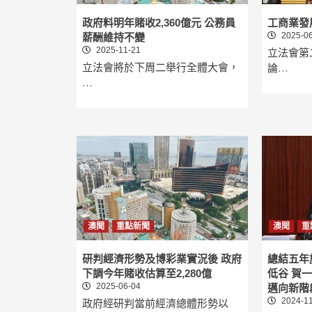
政府料明年賭收2,360億元 公務員
工商業發
2025-06
薪酬維持不變
2025-11-21
立法會第
立法會將於下周二舉行全體大會，
論…
…
澳聞
重點新聞
澳聞
重
研判經濟形勢及博彩業實況後 政府
總結五年
下調今年賭收估算至2,280億
低谷 賀
2025-06-04
邁向新階
2024-11
政府經研判當前經濟總體形勢以