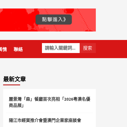
關
輿情
聯絡
鍵
字:
最新文章
麗景灣「森」餐廳首次亮相「2026粵澳名優
商品展」
陽江市經貿推介會暨澳門企業家座談會