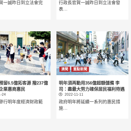
賀一誠昨日到立法會完
行政長官賀一誠昨日到立法會發
表…
澳聞
重點新聞
留6.5億拓客源 撥237億
明年須再動用356億超額儲備 李
企業惠商惠民
司：盡最大努力確保居民福利待遇
-24
2022-11-11
舉行明年度經濟財政範
政府明年將延續一系列的惠民措
施…