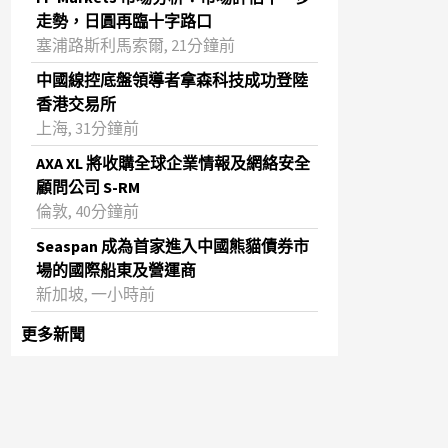
走勢，日圓再臨十字路口
塞浦路斯利馬索爾, 21分鐘前
中國線控底盤領導者拿森科技成功登陸
香港交易所
上海, 31分鐘前
AXA XL 將收購全球企業情報及網絡安全
顧問公司 S-RM
倫敦, 40分鐘前
Seaspan 成為首家進入中國熊貓債券市
場的國際船東及營運商
新加坡, 一小時前
更多新聞