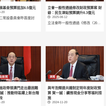
展基金預算追加6.5億元
立會一般性通過修改財政預算案 財
-20
爺：民生津貼預算調升8.3億元
2025-06-12
二常設委員會昨首度討
立法會昨一般性通過《修改〈20…
點新聞
澳聞
施政帶領澳門走出最困難
與岑浩輝達共識制定明年度財政預
一誠：推動特區躍上新台階
算 賀一誠：續推現金分享等福利措
段
施
-20
2024-11-20