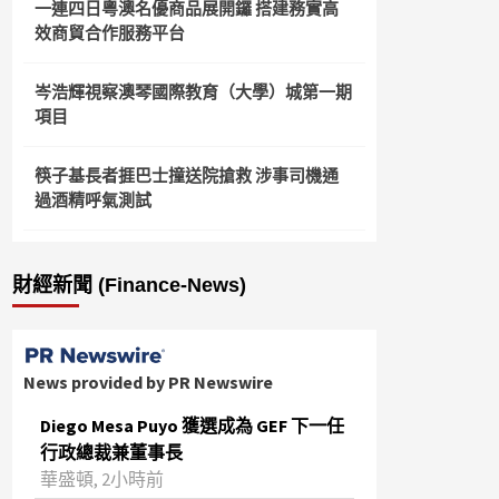
一連四日粵澳名優商品展開鑼 搭建務實高
效商貿合作服務平台
岑浩輝視察澳琴國際教育（大學）城第一期
項目
筷子基長者捱巴士撞送院搶救 涉事司機通
過酒精呼氣測試
財經新聞 (Finance-News)
News provided by PR Newswire
Diego Mesa Puyo 獲選成為 GEF 下一任
行政總裁兼董事長
華盛頓, 2小時前