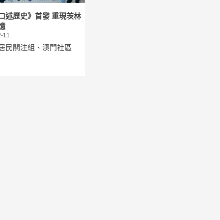
口述歷史》首發 重現茨林
憶
-11
居民關注組、澳門社區