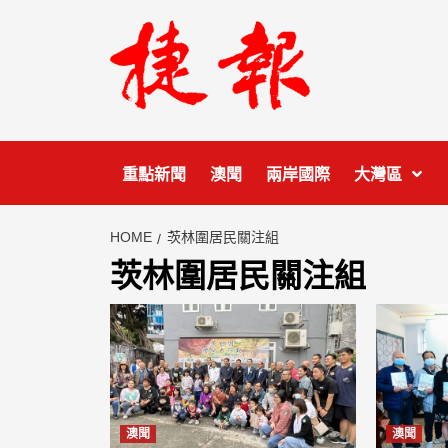
Skip
to
content
重點新聞
澳聞
兩岸國際
大灣區
HOME
茨林圍居民關注組
茨林圍居民關注組
澳聞
澳聞