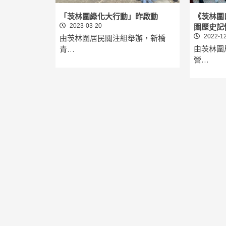
「茨林圍綠化大行動」昨啟動
《茨林圍
2023-03-20
圍歷史記
2022-12
由茨林圍居民關注組舉辦，新橋
由茨林圍
青…
營…