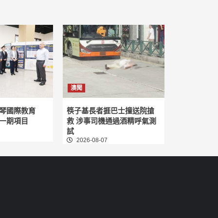
澳聞
琴國際教育
筷子基長者捱巴士撞送院搶
一期項目
救 涉事司機通過酒精呼氣測
試
2026-08-07