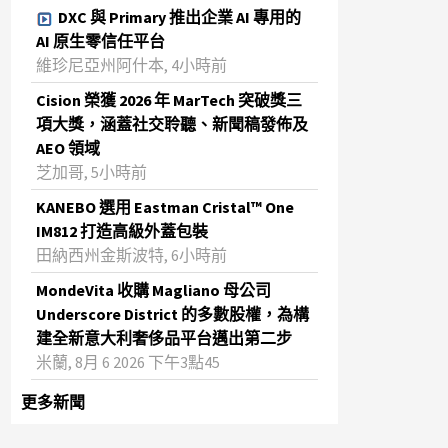
DXC 與 Primary 推出企業 AI 專用的
AI 原生零信任平台
維珍尼亞州阿什本, 4小時前
Cision 榮獲 2026 年 MarTech 突破獎三
項大獎，涵蓋社交聆聽、新聞稿發佈及
AEO 領域
芝加哥, 5小時前
KANEBO 選用 Eastman Cristal™ One
IM812 打造高級外蓋包裝
田納西州金斯波特, 6小時前
MondeVita 收購 Magliano 母公司
Underscore District 的多數股權，為構
建全新意大利奢侈品平台邁出第二步
米蘭, 8月 6 2026 下午3點45
更多新聞