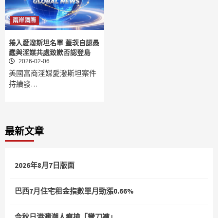
兩岸國際
捲入愛潑斯坦名單 蓋茨自認愚
蠢與淫媒共處致歉否認登島
2026-02-06
美國富商淫媒愛潑斯坦案件
持續發…
最新文章
2026年8月7日版面
巴西7月住宅租金指數單月勁漲0.66%
今秋日港澳潮人瘋搶「彎刀褲」