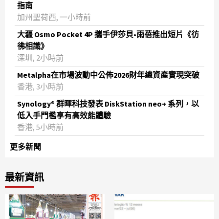
指南
加州聖荷西, 一小時前
大疆 Osmo Pocket 4P 攜手伊莎貝•雨蓓推出短片《彷
彿相識》
深圳, 2小時前
Metalpha在市場波動中公佈2026財年總資產實現突破
‌香港, 3小時前
Synology® 群暉科技發表 DiskStation neo+ 系列，以
低入手門檻享有高效能體驗
香港, 5小時前
更多新聞
最新資訊