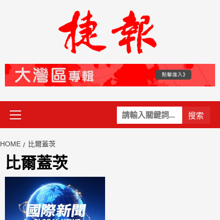
Skip
to
content
Primary
關
Menu
鍵
字:
HOME
比爾蓋茨
比爾蓋茨