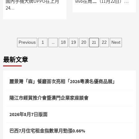
國內手機大牌OPPO在上月
vivo在周二（11月22日）…
24…
文
...
21
Previous
1
18
19
20
22
Next
章
最新文章
分
頁
麗景灣「森」餐廳首次亮相「2026粵澳名優商品展」
陽江市經貿推介會暨澳門企業家座談會
2026年8月7日版面
巴西7月住宅租金指數單月勁漲0.66%