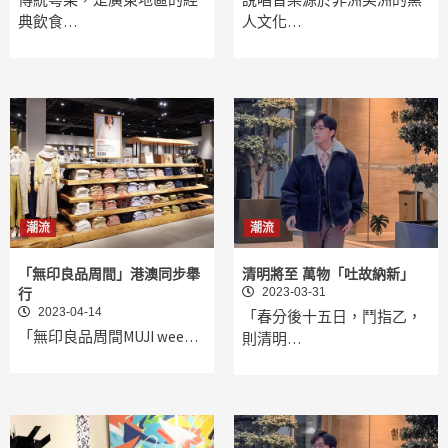
典飲食…
人文化…
潮流
潮流
「無印良品周間」港澳同步舉
清明將至 萬物「吐故納新」
2023-03-31
行
2023-04-14
「春分後十五日，鬥指乙，
「無印良品周間MUJI wee…
則清明…