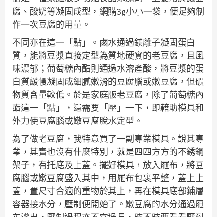
腐、酸奶等凝固成型，網購3g小小一袋，便足夠制
作一次豆腐的用量。
不同亦在這一「點」。鹵水通過鎂離子凝固蛋白
質，能將豆漿直接定型為質地硬實的老豆腐，且風
味濃郁；葡萄糖內酯則通過水溶產酸，將豆漿的蛋
白質緩慢凝固成細膩嫩滑的豆腐腦或嫩豆腐，但礦
物質含量較低‌。於是家庭版老豆腐，除了葡萄糖內
酯這一「點」，還需要「壓」一下，即藉助模具和
外力使豆腐腦或嫩豆腐脫水定型。
為了做老豆腐，我特意買了一副專業模具。說其專
業，其實也沒有什麼特別，就是四四方方的不銹鋼
架子，有托底及上蓋。擺好模具，放入屜布，將豆
腐腦或嫩豆腐盛入其中，用屜布包裹平整，蓋上上
蓋，置尺寸合適的重物於其上，再在模具底部鋪層
容器接水分，壓制便開始了。嫩豆腐的水分通過屜