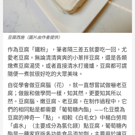
豆腐西施（圖片由作者提供）
作為豆腐「鐵粉」，筆者隔三差五就要吃一回，尤
愛老豆腐。無論清清爽爽的小蔥拌豆腐，還是各類
燉煮豆腐湯煲，或者直接清水打邊爐，豆腐都可謂
隨便一煮就很好吃的大眾美味。
自從學會做豆腐腦（花），就一直想嘗試做嚇老豆
腐；做飯和做學問一樣，知其然，更要知其所以
然。豆腐腦、嫩豆腐、老豆腐，在制作過程中，它
們的相同點是都需要「葡萄糖內酯」——化豆漿為
豆腐的神奇一「點」。相較《白毛女》中楊白勞用
「鹵水」（主要成分為氯化鎂）點豆腐，葡萄糖內
酯是一種家庭版多功能食品添加劑，主要用於讓豆