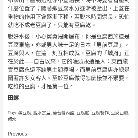
布滲出，壓制過程亦不宜過長，時不時要看看壓到
什麼位置了；隨著嫩豆腐水分逐漸被壓出，上蓋在
重物的作用下會逐漸下移，若脫水時間過長，恐怕
就吃不成老豆腐了，只能有豆腐乾。
脫好水後，小心翼翼揭開屜布，你是豆腐西施還是
豆腐東施，亦或男人味十足的日本「男前豆腐」，
豆腐與人，在這一刻互相成就。豆腐的「城府」正
在於此——自古以來，它的噱頭永遠是人：東西施
賣豆腐永遠不缺男主顧捧場，而男前豆腐店亦總是
圍著許多女客人。至於豆腐做得怎麼樣並不緊要，
吃誰的豆腐，才是第一位。
田螺
Tags:
老豆腐
,
脫水定型
,
葡萄糖內酯
,
豆腐腦
,
豆腐製作
,
豆腐西施
,
鹵水
Continue
Previous