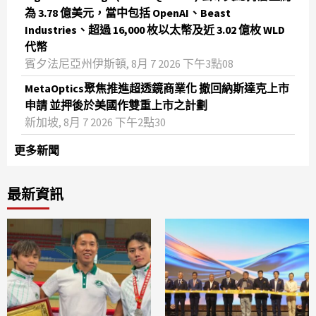
為 3.78 億美元，當中包括 OpenAI、Beast
Industries、超過 16,000 枚以太幣及近 3.02 億枚 WLD
代幣
賓夕法尼亞州伊斯頓, 8月 7 2026 下午3點08
MetaOptics聚焦推進超透鏡商業化 撤回納斯達克上市
申請 並押後於美國作雙重上市之計劃
新加坡, 8月 7 2026 下午2點30
更多新聞
最新資訊