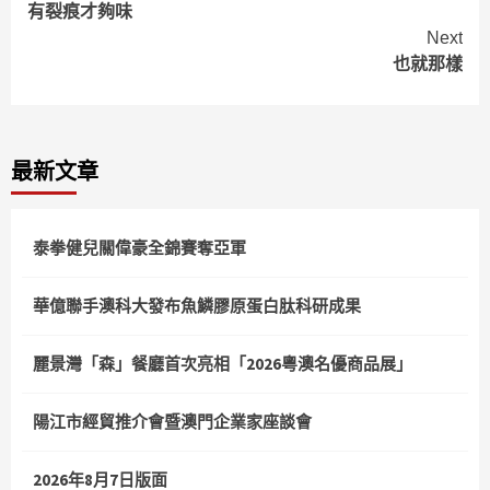
有裂痕才夠味
Reading
Next
也就那樣
最新文章
泰拳健兒關偉豪全錦賽奪亞軍
華億聯手澳科大發布魚鱗膠原蛋白肽科研成果
麗景灣「森」餐廳首次亮相「2026粵澳名優商品展」
陽江市經貿推介會暨澳門企業家座談會
2026年8月7日版面