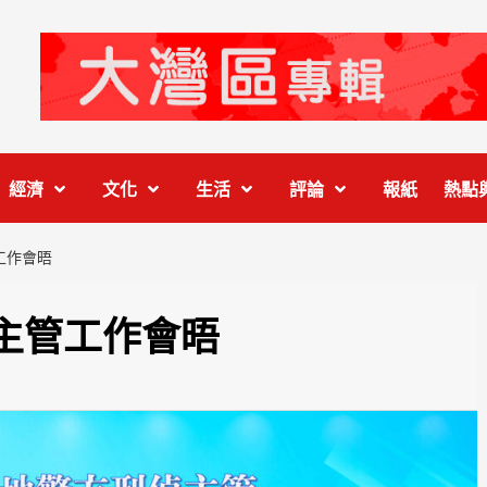
經濟
文化
生活
評論
報紙
熱點
工作會晤
主管工作會晤