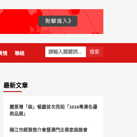
關
輿情
聯絡
鍵
字:
最新文章
麗景灣「森」餐廳首次亮相「2026粵澳名優
商品展」
陽江市經貿推介會暨澳門企業家座談會