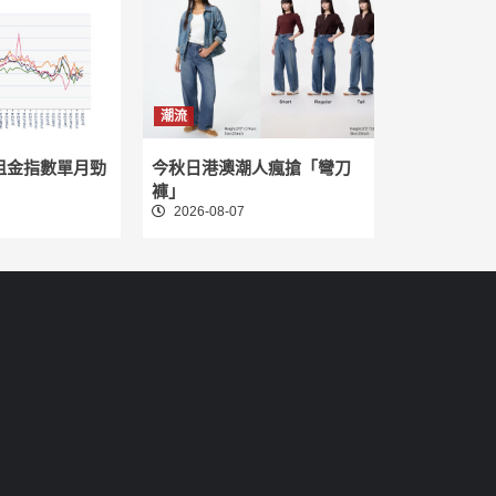
潮流
租金指數單月勁
今秋日港澳潮人瘋搶「彎刀
褲」
2026-08-07