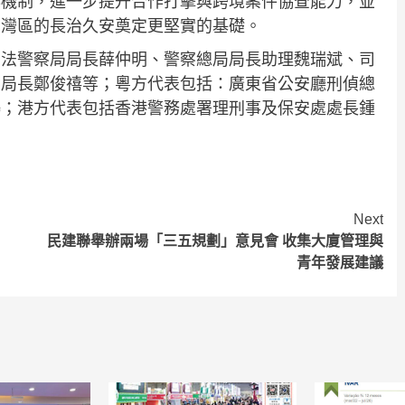
作機制，進一步提升合作打擊與跨境案件協查能力，並
大灣區的長治久安奠定更堅實的基礎。
司法警察局局長薛仲明、警察總局局長助理魏瑞斌、司
副局長鄭俊禧等；粵方代表包括：廣東省公安廳刑偵總
鵬；港方代表包括香港警務處署理刑事及保安處處長鍾
Next
民建聯舉辦兩場「三五規劃」意見會 收集大廈管理與
青年發展建議