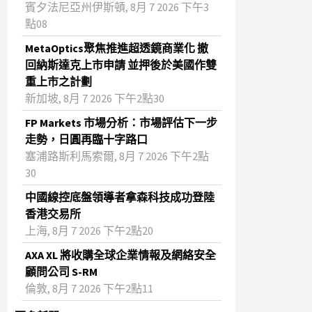
賓夕法尼亞州伊斯頓, 8月 7 2026 下午3
點08
MetaOptics聚焦推進超透鏡商業化 撤
回納斯達克上市申請 並押後於美國作雙
重上市之計劃
新加坡, 8月 7 2026 下午2點30
FP Markets 市場分析：市場評估下一步
走勢，日圓再臨十字路口
塞浦路斯利馬索爾, 8月 7 2026 下午2點
30
中國線控底盤領導者拿森科技成功登陸
香港交易所
上海, 8月 7 2026 下午2點20
AXA XL 將收購全球企業情報及網絡安全
顧問公司 S-RM
倫敦, 8月 7 2026 下午2點11