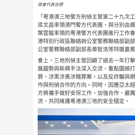
與會代表合照
「粵港澳三地警方刑偵主管第二十九次工
梁文昌率領澳門警方代表團，與分別由廣
葉雲龍率領的粵港警方代表團進行工作
港特別行政區聯絡辦公室警務聯絡部副
公室警務聯絡部副部長章智浩等特邀嘉
會上，三地刑偵主管回顧了過去一年打
展趨勢與新興手法深入交流，重點圍繞
罪、涉黑涉黃涉賭罪案，以及反詐騙與
作與刑偵合作的方向。同時，因應亞太
方將攜手做好安保工作，加強合作，嚴
流，共同維護粵港澳三地的安全穩定。