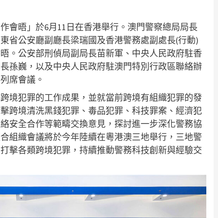
作會晤」於6月11日在香港舉行。澳門警察總局局長
東省公安廳副廳長梁瑞國及香港警務處副處長(行動)
會晤。公安部刑偵局副局長苗新軍、中央人民政府駐香
部長孫巍，以及中央人民政府駐澳門特別行政區聯絡辦
賓列席會議。
擊跨境犯罪的工作成果，並就當前跨境有組織犯罪的發
打擊跨境清洗黑錢犯罪、毒品犯罪、科技罪案、經濟犯
網絡安全合作等範疇交換意見，探討進一步深化警務協
經合組織會議將於今年陸續在粵港澳三地舉行，三地警
厲打擊各類跨境犯罪，持續推動警務科技創新與經驗交