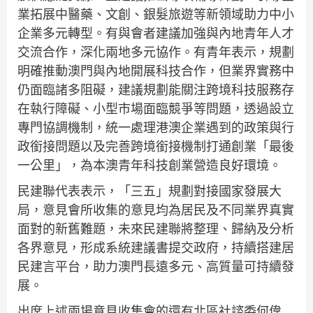
業拓展中醫藥、文創、銀髮旅遊等新領域助力中小
企業多元轉型。有與會者建議加強與內地青年人才
交流合作，深化兩地多元協作。有青年表示，規劃
明確推動澳門與內地開展科技合作，但業界實務中
仍面臨諸多阻礙，建議規劃能關注跨境科技服務存
在執行障礙、小型市場面臨競爭等問題，透過設立
專門協調機制，統一處理港澳企業遇到的政策與行
政銜接問題以及完善跨境銜接機制打通創業「最後
一公里」，為本澳青年科技創業營造良好環境。
民建聯代表表示，「三五」規劃對接國家發展大
局，意見會所收集的意見均為居民及不同業界真實
面對的新舊難題，未來民建聯將整理、歸納及分析
各界意見，形成系統建議書提交政府，持續搭建居
民建言平台，助力澳門長遠多元、高質量可持續發
展。
出席上述兩場意見收集會的還有北區社諮委何偉