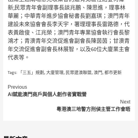
新;民眾青年會副理事長談兆鵬、陳思進，理事林
華麗；中華青年進步協會秘書長劉嘉琪；澳門青年
建設未來協會會長李天宇，署理理事長雷路德，代
表黃啟俊、江兆榮；澳門青年專業協會執行會長黎
鴻才；青澳青年交流促進會副會長陳茵茵；甘澳青
年交流促進會副會長林展智，以及60位大廈業主會
代表等。
Tags:
「三五」規劃
,
大廈管理
,
民眾建澳聯盟
,
澳門
,
都市更新
Continue
Previous
AI賦能澳門商戶與個人創作者實戰營
Reading
Next
粵港澳三地警方刑偵主管工作會晤