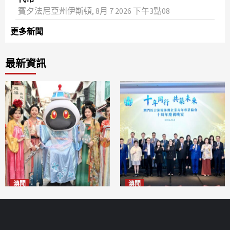
賓夕法尼亞州伊斯頓, 8月 7 2026 下午3點08
更多新聞
最新資訊
澳聞
澳聞
澳門華服文化嘉年華福隆新街
休企青協慶祝十周年 為澳高質
登場
量發展貢獻青年智慧
2026-08-09
2026-08-09