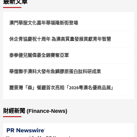
最新文章
澳門華服文化嘉年華福隆新街登場
休企青協慶祝十周年 為澳高質量發展貢獻青年智慧
泰拳健兒關偉豪全錦賽奪亞軍
華億聯手澳科大發布魚鱗膠原蛋白肽科研成果
麗景灣「森」餐廳首次亮相「2026粵澳名優商品展」
財經新聞 (Finance-News)