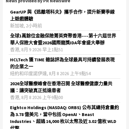
News provided by PR Newswire
GearUP 與《逃離塔科夫》攜手合作，提升新賽季線
上遊戲體驗
新加坡, 2小時前
全球1萬餘位金融保險菁英齊聚香港----第十六屆世界
華人保險大會暨2026國際龍獎IDA年會盛大舉辦
香港, 8月 9 2026 早上1點51
HCLTech 獲 TIME 雜誌評為全球最具可持續發展表現
的企業之一
紐約和印度諾伊達, 8月 8 2026 上午9點54
2026全球醫療峰會在香港召開 全球醫療健康力量共
議：讓突破真正抵達患者
香港, 8月 8 2026 上午9點00
Eightco Holdings (NASDAQ: ORBS) 公布其總持倉量約
為 3.78 億美元，當中包括 OpenAI、Beast
Industries、超過 16,000 枚以太幣及近 3.02 億枚 WLD
代幣