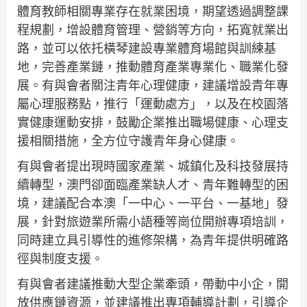
體育教師相關專業存在就業困境，期望透過調整課
程規劃，增設體育管理、營銷等方向，拓寬就業出
路，並可以依托橫琴建設專業體育場館與訓練基
地，完善產業鏈，推動體育產業專業化、職業化發
展。有與會者關注青年心理健康，建議增設青年專
屬心理服務點，推行「運動處方」，以及在校園落
實健康運動安排，鼓勵企業推出職場健康、心理支
援相關措施，全方位守護青年身心健康。
有與會者提出現時國家產業、城鎮化及科技發展持
續轉型，澳門卻面臨產業缺人才、青年難轉型的困
境，建議配合本澳「一中心、一平台、一基地」發
展，針對旅遊業所需小語種等崗位開辦專項培訓，
同時建立具引導性的進修架構，為青年提供明確路
徑與制度支援。
有與會者建議推動大型企業牽頭，帶動中小企，開
放供應鏈資源，並建議推出專項輔導計劃，引導企