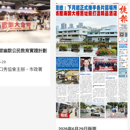
堂幽默公民教育實踐計劃
-29
口秀協會主辦、巿政署
報紙
2026年6月29日版面