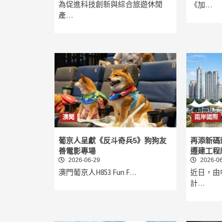
為促進科技創新與綜合旅遊休閒
《加…
產…
澳聞
兩岸國際
葡京人呈獻《反斗奇兵5》狗狗友
再添新碼
善電影專場
遷建工程
2026-06-29
2026-06
澳門葡京人H853 Fun F…
近日，由
計…