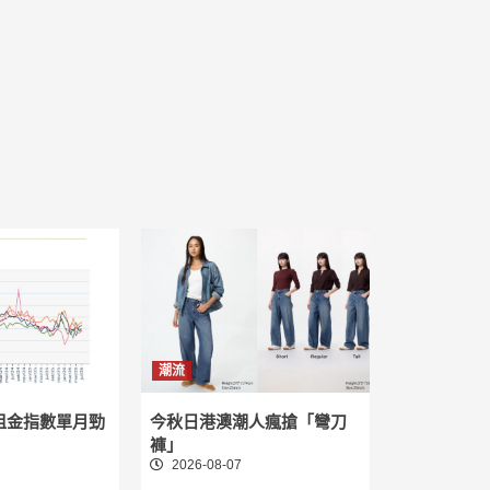
潮流
租金指數單月勁
今秋日港澳潮人瘋搶「彎刀
褲」
2026-08-07