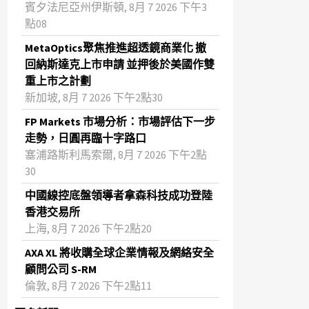
賓夕法尼亞州伊斯頓, 8月 7 2026 下午3
點08
MetaOptics聚焦推進超透鏡商業化 撤
回納斯達克上市申請 並押後於美國作雙
重上市之計劃
新加坡, 8月 7 2026 下午2點30
FP Markets 市場分析：市場評估下一步
走勢，日圓再臨十字路口
塞浦路斯利馬索爾, 8月 7 2026 下午2點
30
中國線控底盤領導者拿森科技成功登陸
香港交易所
上海, 8月 7 2026 下午2點20
AXA XL 將收購全球企業情報及網絡安全
顧問公司 S-RM
倫敦, 8月 7 2026 下午2點11