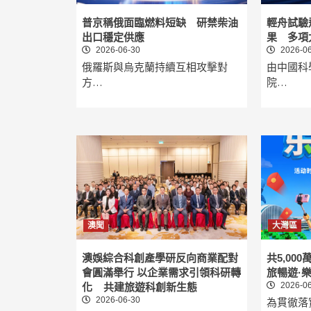
普京稱俄面臨燃料短缺 研禁柴油
輕舟試驗
出口穩定供應
果 多項
2026-06-30
2026-06
俄羅斯與烏克蘭持續互相攻擊對
由中國科
方…
院…
澳聞
大灣區
澳娛綜合科創產學研反向商業配對
共5,00
會圓滿舉行 以企業需求引領科研轉
旅暢遊·
2026-06
化 共建旅遊科創新生態
2026-06-30
為貫徹落