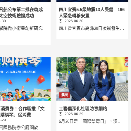
飛船公布第二批在軌成
四川宜賓5.5級地震13人受傷 196
太空技術驗證成功
人緊急轉移安置
-30
2026-06-30
學院微小衛星創新研究
四川省宜賓市高縣29日凌晨發生…
澳聞
0萬消費券！合作區推「文
工聯倡深化社區防毒網絡
2026-06-29
樂購橫琴」促消費
-29
6月26日是「國際禁毒日」，澳…
實國務院辦公廳關於