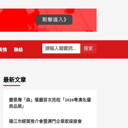
關
輿情
聯絡
鍵
字:
最新文章
麗景灣「森」餐廳首次亮相「2026粵澳名優
商品展」
陽江市經貿推介會暨澳門企業家座談會