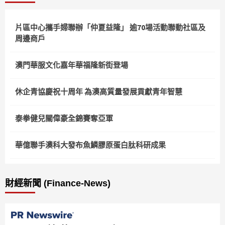
片區中心攜手婦聯辦「仲夏益隆」 逾70場活動聯動社區及
周邊商戶
澳門華服文化嘉年華福隆新街登場
休企青協慶祝十周年 為澳高質量發展貢獻青年智慧
泰拳健兒關偉豪全錦賽奪亞軍
華億聯手澳科大發布魚鱗膠原蛋白肽科研成果
財經新聞 (Finance-News)