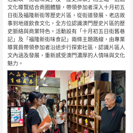
文化導覽結合商圈體驗，帶領參加者深入十月初五
日街及福隆新街等歷史片區，從街道發展、老店故
事到地道飲食文化，全方位認識澳門歷史片區的歷
史脈絡與商業特色。活動設有「十月初五日街舊巷
記」及「福隆新街味食記」兩條主題路線，由專業
導賞員帶領參加者沿途步行探索社區，認識片區人
文內涵及發展，重新感受澳門濃厚的人情味與文化
魅力。