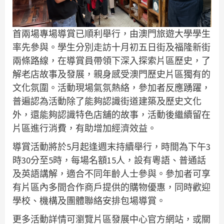
首兩場專場導賞已順利舉行，由澳門旅遊大學學生
率先參與。學生分別走訪十月初五日街及福隆新街
兩條路線，在導賞員帶領下深入探索片區歷史，了
解老店故事及發展，親身感受澳門歷史片區獨有的
文化氛圍。活動現場氣氛熱絡，參加者反應踴躍，
普遍認為活動除了能夠認識街道建築及歷史文化
外，還能夠認識特色店舖的故事，活動後繼續留在
片區進行消費，有助增加經濟效益。
導賞活動將於5月起逢週末持續舉行，時間為下午3
時30分至5時，每場名額15人，設有粵語、普通話
及英語講解，適合不同年齡人士參與。參加者可享
有片區內多間合作商戶提供的購物優惠，同時歡迎
學校、機構及團體聯絡安排包場導賞。
更多活動詳情可瀏覽片區發展中心官方網站，或關