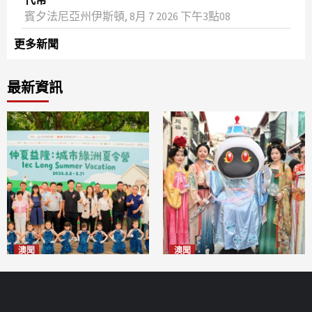
賓夕法尼亞州伊斯頓, 8月 7 2026 下午3點08
更多新聞
最新資訊
澳聞
澳聞
片區中心攜手婦聯辦「仲夏益
澳門華服文化嘉年華福隆新街
隆」 逾70場活動聯動社區及周
登場
2026-08-09
邊商戶