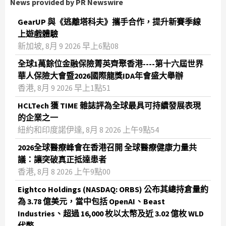
News provided by PR Newswire
GearUP 與《逃離塔科夫》攜手合作，提升新賽季線
上遊戲體驗
新加坡, 8月 9 2026 早上6點08
全球1萬餘位金融保險菁英齊聚香港----第十六屆世界
華人保險大會暨2026國際龍獎IDA年會盛大舉辦
香港, 8月 9 2026 早上1點51
HCLTech 獲 TIME 雜誌評為全球最具可持續發展表現
的企業之一
紐約和印度諾伊達, 8月 8 2026 上午9點54
2026全球醫療峰會在香港召開 全球醫療健康力量共
議：讓突破真正抵達患者
香港, 8月 8 2026 上午9點00
Eightco Holdings (NASDAQ: ORBS) 公布其總持倉量約
為 3.78 億美元，當中包括 OpenAI、Beast
Industries、超過 16,000 枚以太幣及近 3.02 億枚 WLD
代幣