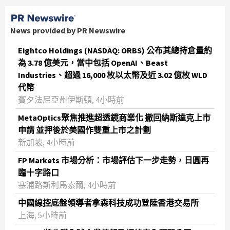
News provided by PR Newswire
Eightco Holdings (NASDAQ: ORBS) 公布其總持倉量約
為 3.78 億美元，當中包括 OpenAI、Beast
Industries、超過 16,000 枚以太幣及近 3.02 億枚 WLD
代幣
賓夕法尼亞州伊斯頓, 4小時前
MetaOptics聚焦推進超透鏡商業化 撤回納斯達克上市
申請 並押後於美國作雙重上市之計劃
新加坡, 4小時前
FP Markets 市場分析：市場評估下一步走勢，日圓再
臨十字路口
塞浦路斯利馬索爾, 4小時前
中國線控底盤領導者拿森科技成功登陸香港交易所
上海, 5小時前