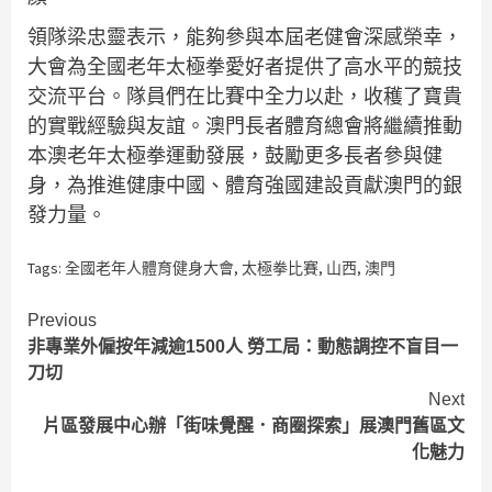
領隊梁忠靈表示，能夠參與本屆老健會深感榮幸，
大會為全國老年太極拳愛好者提供了高水平的競技
交流平台。隊員們在比賽中全力以赴，收穫了寶貴
的實戰經驗與友誼。澳門長者體育總會將繼續推動
本澳老年太極拳運動發展，鼓勵更多長者參與健
身，為推進健康中國、體育強國建設貢獻澳門的銀
發力量。
Tags:
全國老年人體育健身大會
,
太極拳比賽
,
山西
,
澳門
Continue
Previous
非專業外僱按年減逾1500人 勞工局：動態調控不盲目一
Reading
刀切
Next
片區發展中心辦「街味覺醒．商圈探索」展澳門舊區文
化魅力