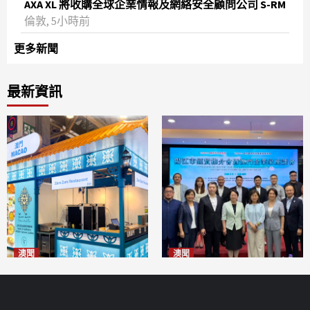
AXA XL 將收購全球企業情報及網絡安全顧問公司 S-RM
倫敦, 5小時前
更多新聞
最新資訊
澳聞
澳聞
麗景灣「森」餐廳首次亮相
陽江市經貿推介會暨澳門企業
「2026粵澳名優商品展」
家座談會