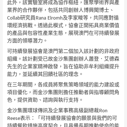
此外，該實驗室將成為協作樞紐，匯聚學術界與產
業界的合作夥伴，包括共同創辦人博興聞博士、
Collab研究員Rana Elromh及李家畯等，共同應對循
環經濟挑戰。透過此模式，協會正開拓具商業價值
的產品與包容性產業生態，展現澳門在可持續發展
方面的領導潛力。
可持續發展協會是澳門第二個加入該計劃的非政府
組織。該計劃受已故金沙集團創辦人蕭登．艾德森
先生的企業家精神啟發，旨在協助非牟利組織提升
能力，並延續其回饋社區的理念。
在三年期間，各成員將聚焦策略領域的能力建設或
項目優化，而金沙集團則擔任推動者與指導顧問角
色，提供資助、諮詢與執行支持。
金沙集團環球傳訊及企業事務高級副總裁Ron
Reese表示：「可持續發展協會的願景與我們的可
持續餐飲措施高度契合，且具備長期推動使命的能