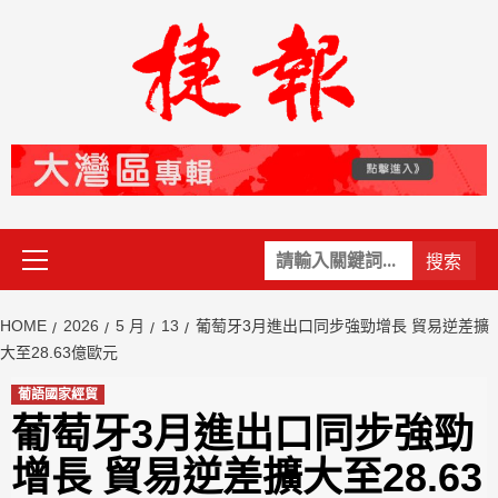
Skip
to
content
Primary
關
Menu
鍵
字:
HOME
2026
5 月
13
葡萄牙3月進出口同步強勁增長 貿易逆差擴
大至28.63億歐元
葡語國家經貿
葡萄牙3月進出口同步強勁
增長 貿易逆差擴大至28.63