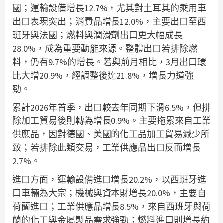
國；運輸設備增長12.7%，尤其對土耳其的乘用車
出口表現突出；消費品增長12.0%，主要出口至西
班牙與法國；燃料與潤滑劑出口更大幅成長
28.0%，成為重要動能來源。整體出口若排除燃
料，仍有9.7%的增長。若與前月相比，3月出口環
比大增20.9%，經調整後達21.8%，增長力道強
勁。
累計2026年首季，出口較去年同期下滑6.5%，但排
除加工貿易後則轉為增長0.9%。主要拖累來自工業
供應品，因對德國、美國的化工品加工貿易減少所
致；若排除此類交易，工業供應品出口反而增長
2.7%。
進口方面，運輸設備進口增長20.2%，以西班牙進
口車輛為大宗；機械與資本財增長20.0%，主要自
荷蘭進口；工業供應品增長8.5%，來自西班牙與荷
蘭的化工與金屬製品需求強勁；燃料進口則增長約