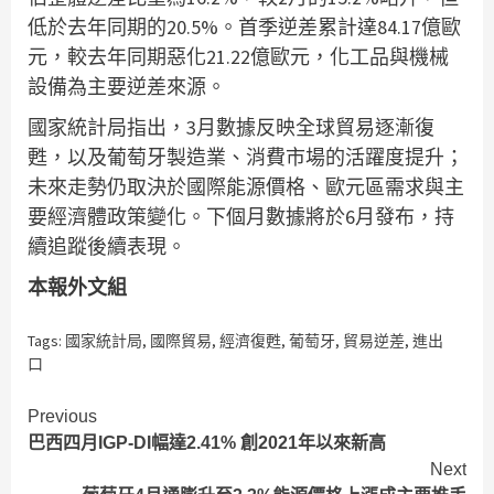
低於去年同期的20.5%。首季逆差累計達84.17億歐
元，較去年同期惡化21.22億歐元，化工品與機械
設備為主要逆差來源。
國家統計局指出，3月數據反映全球貿易逐漸復
甦，以及葡萄牙製造業、消費市場的活躍度提升；
未來走勢仍取決於國際能源價格、歐元區需求與主
要經濟體政策變化。下個月數據將於6月發布，持
續追蹤後續表現。
本報外文組
Tags:
國家統計局
,
國際貿易
,
經濟復甦
,
葡萄牙
,
貿易逆差
,
進出
口
Continue
Previous
巴西四月IGP-DI幅達2.41% 創2021年以來新高
Reading
Next