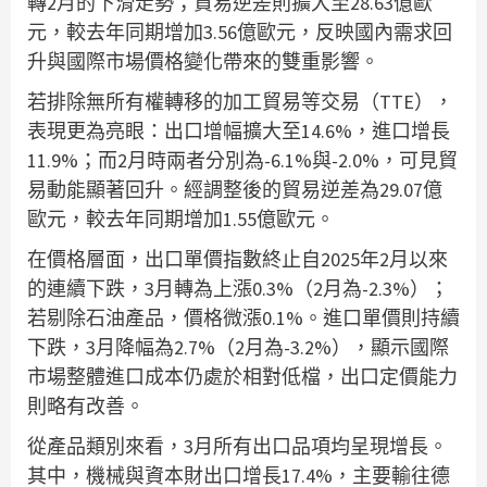
轉2月的下滑走勢；貿易逆差則擴大至28.63億歐
元，較去年同期增加3.56億歐元，反映國內需求回
升與國際市場價格變化帶來的雙重影響。
若排除無所有權轉移的加工貿易等交易（TTE），
表現更為亮眼：出口增幅擴大至14.6%，進口增長
11.9%；而2月時兩者分別為-6.1%與-2.0%，可見貿
易動能顯著回升。經調整後的貿易逆差為29.07億
歐元，較去年同期增加1.55億歐元。
在價格層面，出口單價指數終止自2025年2月以來
的連續下跌，3月轉為上漲0.3%（2月為-2.3%）；
若剔除石油產品，價格微漲0.1%。進口單價則持續
下跌，3月降幅為2.7%（2月為-3.2%），顯示國際
市場整體進口成本仍處於相對低檔，出口定價能力
則略有改善。
從產品類別來看，3月所有出口品項均呈現增長。
其中，機械與資本財出口增長17.4%，主要輸往德