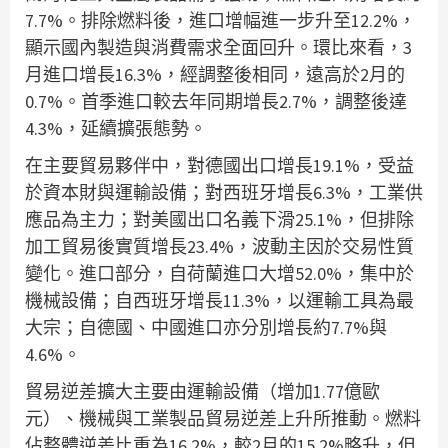
7.7%。排除燃料後，進口增幅進一步升至12.2%，
顯示國內製造與消費需求全面回升。環比來看，3
月進口增長16.3%，經調整後相同，遠高於2月的
0.7%。首季進口較去年同期增長2.7%，調整後達
4.3%，延續擴張態勢。
在主要貿易夥伴中，對德國出口增長19.1%，受益
於資本財與運輸設備；對西班牙增長6.3%，工業供
應品為主力；對美國出口名義下滑25.1%，但排除
加工貿易後實質增長23.4%，波動主因於交易性質
變化。進口部分，自荷蘭進口大增52.0%，集中於
機械設備；自西班牙增長11.3%，以運輸工具為最
大宗；自德國、中國進口亦分別增長約7.7%與
4.6%。
貿易逆差擴大主要由運輸設備（增加1.77億歐
元）、機械與工業製品貿易逆差上升所推動。燃料
佔整體逆差比重為16.2%，較2月的15.2%略升，但