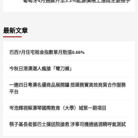
葡萄牙4月通膨升至3.3%能源價格上漲成主要推手
最新文章
巴西7月住宅租金指數單月勁漲0.66%
今秋日港澳潮人瘋搶「彎刀褲」
一連四日粵澳名優商品展開鑼 搭建務實高效商貿合作服務
平台
岑浩輝視察澳琴國際教育（大學）城第一期項目
筷子基長者捱巴士撞送院搶救 涉事司機通過酒精呼氣測試