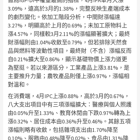
做為IGP-DI中權重最高的指標，4月IPA單月大漲
3.09%，遠高於3月的1.38%，完整反映生產端成本
的劇烈變化。依加工階段分析，中間財漲幅達
3.27%，明顯高於上月的0.69%；未加工原物料上
漲4.57%，同樣較3月2.11%的漲幅顯著擴大；最終
財漲幅則由1.04%收斂至0.79%，但若排除天然食
品與燃料等波動性項目，最終財（不含）漲幅反而
自0.21%擴大至0.86%，顯示基礎物價上漲力道更
為堅挺。若以來源區分，工業產品上漲3.81%，是
主要推升力量；農牧產品則僅上漲0.97%，漲幅相
對溫和。
在消費端，4月IPC上漲0.88%，高於3月的0.67%，
八大支出項目中有三項漲幅擴大：醫療與個人照護
由0.05%升至1.33%、教育休閒由下跌0.97%轉為上
漲0.32%、居住成本由0.36%升至0.46%。其餘五項
漲幅則略有收斂，包括雜項支出由1.70%降至
0.10%、服飾由0.48%降至0.02%、食品由1.31%降