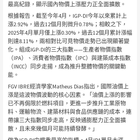
最高紀錄，顯示國內物價上漲壓力正全面擴散。
根據報告，截至今年4月，IGP-DI今年以來累計上
漲2.92%，過去12個月則微升0.78%；相較之下，
2025年4月單月僅上漲0.30%，過去12個月累計漲幅
則達8.11%，兩相對比可見物價走勢已出現顯著變
化。組成IGP-DI的三大指數——生產者物價指數
（IPA）、消費者物價指數（IPC）與建築成本指數
（INCC）同步走揚，成為推升整體物價的關鍵動
能。
FGV IBRE經濟學家Matheus Dias指出，國際油價上
漲是這波物價波動的核心因素。「油價上漲的影響
已不再侷限於燃料項目，更進一步推升工業原物
料、運輸物流、建築材料與食品供應鏈的成本，連
帶讓三大指數同步走高，反映通膨壓力正全面擴
散，且未來幾個月可能持續發酵。」