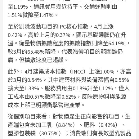
至1.19%、通訊費用幾近持平、交通運輸則由
1.51%微降至1.47%。
至於剔除波動項目的IPC核心指數，4月上漲
0.42%，高於上月的0.37%，顯示基礎通膨仍在升
溫。衡量物價擴散程度的擴散指數則降至64.19%，
較3月的65.48%略降，代表漲價項目的範圍雖仍
廣，但擴散速度已趨緩。
此外，4月建築成本指數（INCC）上漲1.00%，亦高
於3月的0.54%。其中建築材料與設備漲幅自0.55%
擴大至1.38%、服務費用由0.18%升至1.12%，僅人
工成本由0.57%微降至0.52%，反映原物料與能源
成本上漲已明顯衝擊營建產業。
從個別項目來看，對物價產生正向影響的項目，生
產端包含未加工乳（8.84%）、肥料（6.42%）、
塑膠包裝袋（30.75%）；消費端則有長效型乳製品