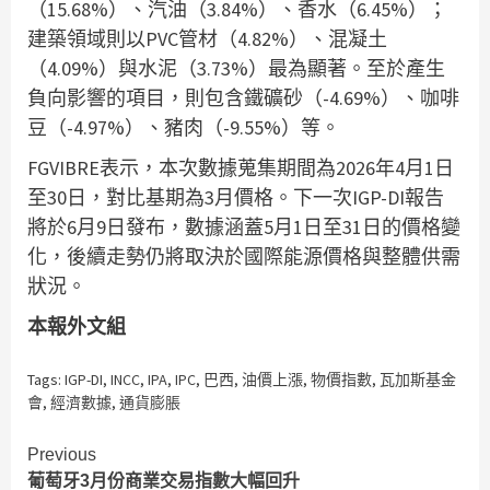
（15.68%）、汽油（3.84%）、香水（6.45%）；
建築領域則以PVC管材（4.82%）、混凝土
（4.09%）與水泥（3.73%）最為顯著。至於產生
負向影響的項目，則包含鐵礦砂（-4.69%）、咖啡
豆（-4.97%）、豬肉（-9.55%）等。
FGVIBRE表示，本次數據蒐集期間為2026年4月1日
至30日，對比基期為3月價格。下一次IGP-DI報告
將於6月9日發布，數據涵蓋5月1日至31日的價格變
化，後續走勢仍將取決於國際能源價格與整體供需
狀況。
本報外文組
Tags:
IGP-DI
,
INCC
,
IPA
,
IPC
,
巴西
,
油價上漲
,
物價指數
,
瓦加斯基金
會
,
經濟數據
,
通貨膨脹
Continue
Previous
葡萄牙3月份商業交易指數大幅回升