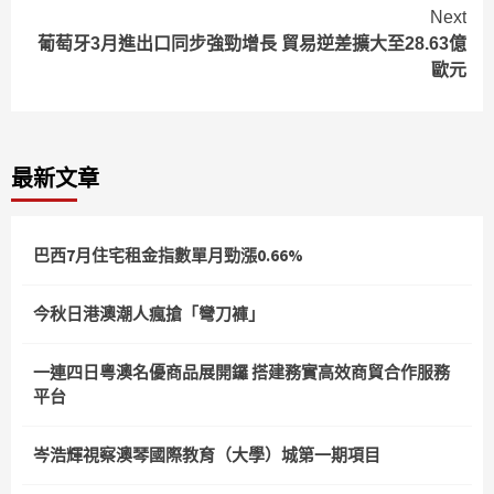
Reading
Next
葡萄牙3月進出口同步強勁增長 貿易逆差擴大至28.63億
歐元
最新文章
巴西7月住宅租金指數單月勁漲0.66%
今秋日港澳潮人瘋搶「彎刀褲」
一連四日粵澳名優商品展開鑼 搭建務實高效商貿合作服務
平台
岑浩輝視察澳琴國際教育（大學）城第一期項目