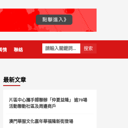
關
輿情
聯絡
鍵
字:
最新文章
片區中心攜手婦聯辦「仲夏益隆」 逾70場
活動聯動社區及周邊商戶
澳門華服文化嘉年華福隆新街登場