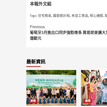
本報外文組
Tags:
住宅租金
,
國家統計局
,
未加工食品
,
核心通膨
,
Continue
Previous
葡萄牙3月進出口同步強勁增長 貿易逆差擴大至2
Reading
億歐元
最新資訊
澳聞
澳聞