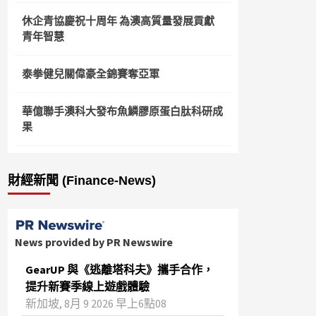
休企青協慶祝十周年 為澳高質量發展貢獻
青年智慧
泰拳健兒關偉豪全錦賽奪亞軍
華億聯手澳科大發布魚鱗膠原蛋白肽科研成
果
財經新聞 (Finance-News)
News provided by PR Newswire
GearUP 與《逃離塔科夫》攜手合作，
提升新賽季線上遊戲體驗
新加坡, 8月 9 2026 早上6點08