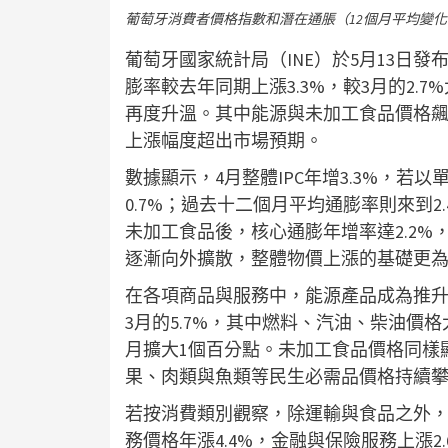
葡萄牙消費者價格指數和潛在通脹（12個月平均變
葡萄牙國家統計局（INE）於5月13日發布
膨率較去年同期上漲3.3%，較3月的2.
再度升溫。其中能源與未加工食品價格
上漲幅度超出市場預期。
數據顯示，4月整體IPC年增3.3%，若以
0.7%；過去十二個月平均通膨率則來到2
未加工食品後，核心通膨年增率達2.2%
逐漸向外擴散，整體物價上漲的基礎更
在各項商品與服務中，能源產品成為推升通
3月的5.7%，其中燃料、汽油、柴油價
月擴大1個百分點。未加工食品價格同樣顯著
果、肉類與魚類等民生必需品價格持續
若按消費類別觀察，除運輸與食品之外，
務價格年漲4.4%，金融與保險服務上漲