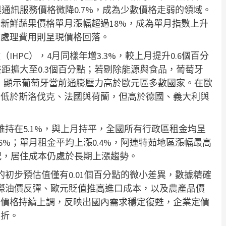
與通訊服務價格微降0.7%，成為少數價格走弱的領域。
新鮮蔬果價格單月漲幅超過18%，成為單月指數上升
物處理費用則呈現價格回落。
HPC），4月同樣年增3.3%，較上月提升0.6個百分
差距擴大至0.3個百分點；若剔除能源與食品，葡萄牙
.1%，顯示葡萄牙當前通膨壓力高於歐元區多數國家。在歐
，低於斯洛伐克、法國與荷蘭，但高於德國、義大利與
持在5.1%，與上月持平，全國所有行政區租金均呈
6%；單月租金平均上漲0.4%，阿連特茹地區漲幅最高
狀況，居住成本仍處於長期上漲趨勢。
初步預估值僅有0.01個百分點的微小差異，數據精確
際油價反彈、歐元貶值推高進口成本，以及農產品價
業價格持續上調，反映出國內需求穩定復甦，企業定價
曲折。