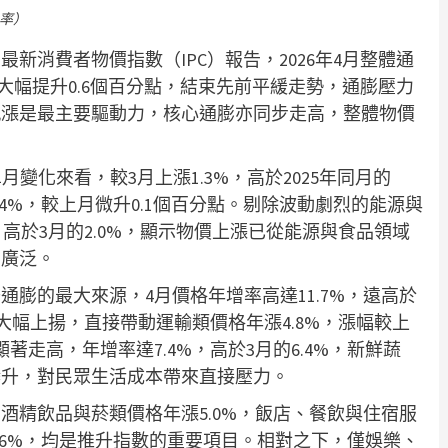
化率）
最新消費者物價指數（IPC）報告，2026年4月整體通
7%大幅提升0.6個百分點，結束先前平緩走勢，通膨壓力
飆漲是最主要驅動力，核心通膨亦同步走高，整體物價
單月變化來看，較3月上漲1.3%，高於2025年同月的
.4%，較上月微升0.1個百分點。剔除波動劇烈的能源與
，高於3月的2.0%，顯示物價上漲已從能源與食品領域
為廣泛。
膨的最大來源，4月價格年增率高達11.7%，遠高於
格大幅上揚，直接帶動運輸類價格年漲4.8%，漲幅較上
走高，年增率達7.4%，高於3月的6.4%，新鮮蔬
攀升，對民眾生活成本帶來直接壓力。
酒精飲品與菸類價格年漲5.0%，飯店、餐飲與住宿服
2.6%，均是推升指數的重要項目。相對之下，僅娛樂、