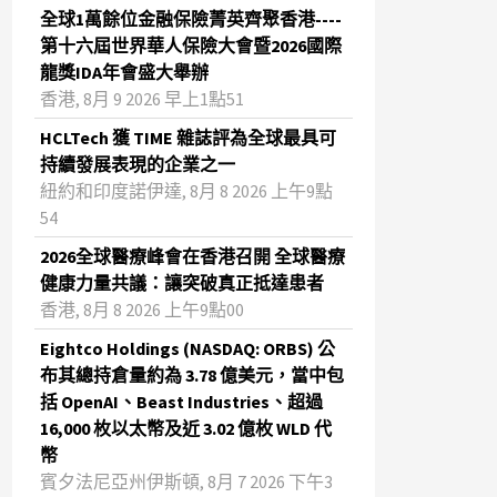
全球1萬餘位金融保險菁英齊聚香港----
第十六屆世界華人保險大會暨2026國際
龍獎IDA年會盛大舉辦
香港, 8月 9 2026 早上1點51
HCLTech 獲 TIME 雜誌評為全球最具可
持續發展表現的企業之一
紐約和印度諾伊達, 8月 8 2026 上午9點
54
2026全球醫療峰會在香港召開 全球醫療
健康力量共議：讓突破真正抵達患者
香港, 8月 8 2026 上午9點00
Eightco Holdings (NASDAQ: ORBS) 公
布其總持倉量約為 3.78 億美元，當中包
括 OpenAI、Beast Industries、超過
16,000 枚以太幣及近 3.02 億枚 WLD 代
幣
賓夕法尼亞州伊斯頓, 8月 7 2026 下午3