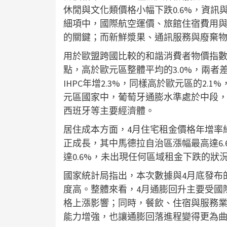
休閒與文化類價格小幅下跌0.6%，資訊
細項中，國際航空運價、旅館住宿費用與
的關鍵；而新鮮漿果、通訊服務與廢棄
用於歐盟跨國比較的和諧消費者物價指數（I
點，高於歐元區整體平均的3.0%，兩者
IHPC年增2.3%，同樣高於歐元區的2
元區國家中，葡萄牙通膨水準處於中段
西班牙等主要經濟體。
居住成本方面，4月住宅租金價格年增率維
正成長，其中馬德拉自治區漲幅最高達6.
達0.6%，未出現任何區域租金下跌的
國家統計局指出，本次數據與4月底發布的
度高。整體來看，4月通膨回升主要受國
格上漲影響；同時，餐飲、住宿與服務
能力增強，也讓通膨回落進程變得更為