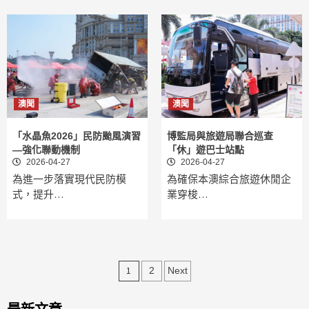
澳聞
澳聞
「水晶魚2026」民防颱風演習
博監局與旅遊局聯合巡查
—強化聯動機制
「休」遊巴士站點
2026-04-27
2026-04-27
為進一步落實現代民防模
為確保本澳綜合旅遊休閒企
式，提升…
業穿梭…
文
1
2
Next
章