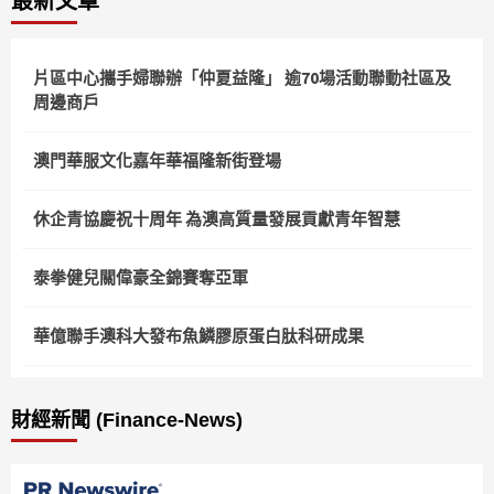
最新文章
分
頁
片區中心攜手婦聯辦「仲夏益隆」 逾70場活動聯動社區及
周邊商戶
澳門華服文化嘉年華福隆新街登場
休企青協慶祝十周年 為澳高質量發展貢獻青年智慧
泰拳健兒關偉豪全錦賽奪亞軍
華億聯手澳科大發布魚鱗膠原蛋白肽科研成果
財經新聞 (Finance-News)