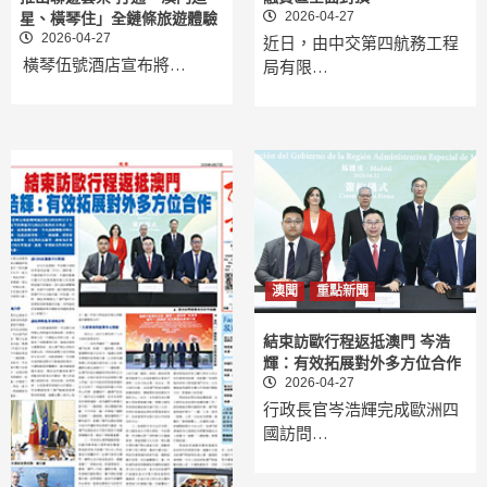
2026-04-27
星、橫琴住」全鏈條旅遊體驗
2026-04-27
近日，由中交第四航務工程
橫琴伍號酒店宣布將…
局有限…
澳聞
重點新聞
結束訪歐行程返抵澳門 岑浩
輝：有效拓展對外多方位合作
2026-04-27
行政長官岑浩輝完成歐洲四
國訪問…