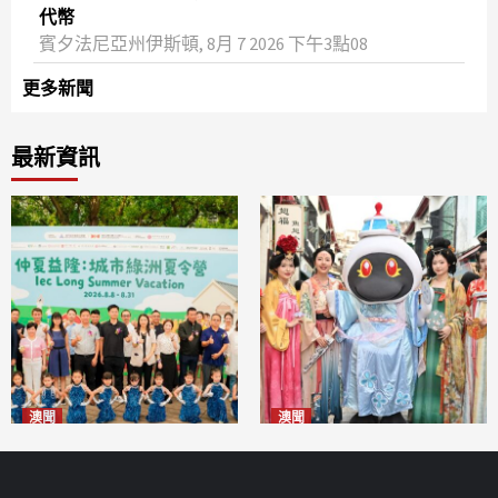
代幣
賓夕法尼亞州伊斯頓, 8月 7 2026 下午3點08
更多新聞
最新資訊
澳聞
澳聞
片區中心攜手婦聯辦「仲夏益
澳門華服文化嘉年華福隆新街
隆」 逾70場活動聯動社區及周
登場