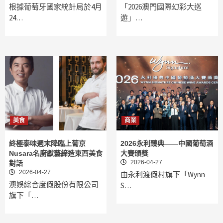
根據葡萄牙國家統計局於4月
「2026澳門國際幻彩大巡
24…
遊」…
美食
商業
終極泰味週末降臨上葡京
2026永利臻典——中國葡萄酒
Nusara名廚獻藝締造東西美食
大賽頒獎
2026-04-27
對話
2026-04-27
由永利渡假村旗下「Wynn
澳娛綜合度假股份有限公司
S…
旗下「…