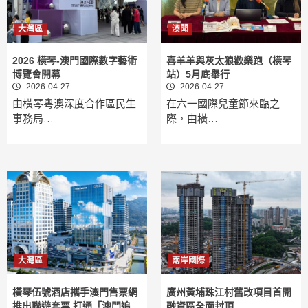
大灣區
澳聞
2026 橫琴-澳門國際數字藝術
喜羊羊與灰太狼歡樂跑（橫琴
博覽會開幕
站）5月底舉行
2026-04-27
2026-04-27
由橫琴粵澳深度合作區民生
在六一國際兒童節來臨之
事務局…
際，由橫…
大灣區
兩岸國際
橫琴伍號酒店攜手澳門售票網
廣州黃埔珠江村舊改項目首開
推出聯遊套票 打通「澳門追
融資區全面封頂