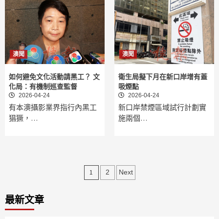
澳聞
澳聞
如何避免文化活動請黑工？ 文
衛生局擬下月在新口岸增有蓋
化局：有機制巡查監督
吸煙點
2026-04-24
2026-04-24
有本澳攝影業界指行內黑工
新口岸禁煙區域試行計劃實
猖獗，…
施兩個…
文
1
2
Next
章
最新文章
分