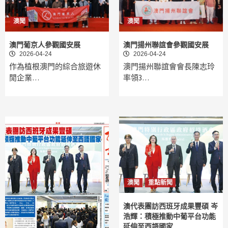
澳聞
澳聞
澳門葡京人參觀國安展
澳門揚州聯誼會參觀國安展
2026-04-24
2026-04-24
作為植根澳門的綜合旅遊休
澳門揚州聯誼會會長陳志玲
閒企業…
率領3…
澳聞
重點新聞
澳代表團訪西班牙成果豐碩 岑
浩輝：積極推動中葡平台功能
延伸至西語國家