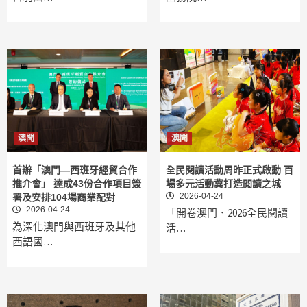
澳聞
澳聞
首辦「澳門—西班牙經貿合作
全民閱讀活動周昨正式啟動 百
推介會」 達成43份合作項目簽
場多元活動冀打造閱讀之城
2026-04-24
署及安排104場商業配對
2026-04-24
「開卷澳門．2026全民閱讀
為深化澳門與西班牙及其他
活…
西語國…