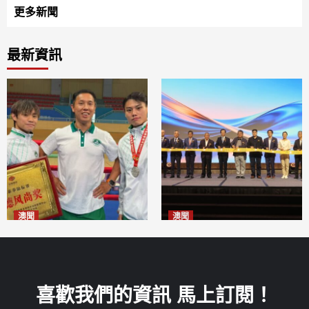
更多新聞
最新資訊
澳聞
澳聞
泰拳健兒關偉豪全錦賽奪亞軍
華億聯手澳科大發布魚鱗膠原
2026-08-08
蛋白肽科研成果
2026-08-08
喜歡我們的資訊 馬上訂閱！