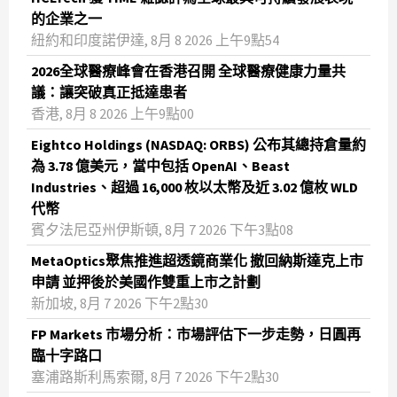
的企業之一
紐約和印度諾伊達, 8月 8 2026 上午9點54
2026全球醫療峰會在香港召開 全球醫療健康力量共
議：讓突破真正抵達患者
香港, 8月 8 2026 上午9點00
Eightco Holdings (NASDAQ: ORBS) 公布其總持倉量約
為 3.78 億美元，當中包括 OpenAI、Beast
Industries、超過 16,000 枚以太幣及近 3.02 億枚 WLD
代幣
賓夕法尼亞州伊斯頓, 8月 7 2026 下午3點08
MetaOptics聚焦推進超透鏡商業化 撤回納斯達克上市
申請 並押後於美國作雙重上市之計劃
新加坡, 8月 7 2026 下午2點30
FP Markets 市場分析：市場評估下一步走勢，日圓再
臨十字路口
塞浦路斯利馬索爾, 8月 7 2026 下午2點30