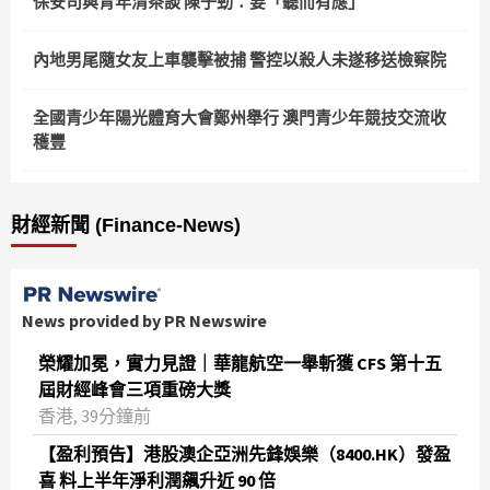
保安司與青年清茶談 陳子勁：要「聽而有應」
內地男尾隨女友上車襲擊被捕 警控以殺人未遂移送檢察院
全國青少年陽光體育大會鄭州舉行 澳門青少年競技交流收
穫豐
財經新聞 (Finance-News)
News provided by PR Newswire
榮耀加冕，實力見證｜華龍航空一舉斬獲 CFS 第十五
屆財經峰會三項重磅大獎
香港, 39分鐘前
【盈利預告】港股澳企亞洲先鋒娛樂（8400.HK）發盈
喜 料上半年淨利潤飆升近 90 倍