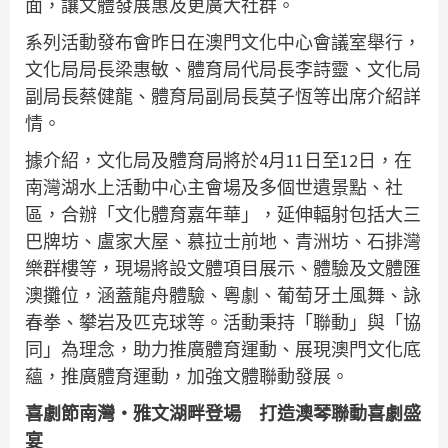
面，讓文體發展惠及更廣大社群。
系列活動發布會昨日在澳門文化中心會議室舉行，
文化局局長梁惠敏、體育局代局長李詩靈、文化局
副局長蔡健龍、體育局副局長莫子恆等出席介紹詳
情。
據介紹，文化局及體育局將於4月11日至12日，在
南灣湖水上活動中心主會場及多個世遺景點、社
區，合辦「文化體育嘉年華」，延伸輻射包括大三
巴牌坊、盧家大屋、慕拉士前地、青洲坊、石排灣
樂群樓等，現場將設文體項目展示、體驗及文體匯
澳攤位，涵蓋龍舟體驗、粵劇、葡萄牙土風舞、詠
春拳、攀岩及匹克球等。活動秉持「聯動」與「協
同」為理念，助力推廣體育運動、展現澳門文化底
蘊，推廣體育運動，加強文體聯動發展。
喜劇節南灣‧雅文湖畔登場 打造澳琴聯動喜劇盛
宴