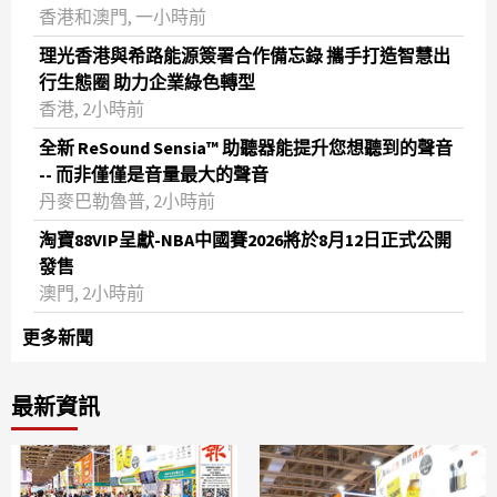
香港和澳門, 一小時前
理光香港與希路能源簽署合作備忘錄 攜手打造智慧出
行生態圈 助力企業綠色轉型
香港, 2小時前
全新 ReSound Sensia™ 助聽器能提升您想聽到的聲音
-- 而非僅僅是音量最大的聲音
丹麥巴勒魯普, 2小時前
淘寶88VIP呈獻-NBA中國賽2026將於8月12日正式公開
發售
澳門, 2小時前
更多新聞
最新資訊