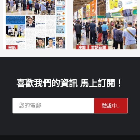
報紙
澳聞
重點新聞
2026年8月10日版面
粵澳名優展四天料九萬人次入
2026-08-10
場 招商局：近卅企業有意落戶
澳門
2026-08-10
喜歡我們的資訊 馬上訂閱！