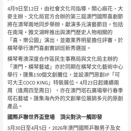
4月9日至12日，由社會文化司指導，開心麻花、大
麥主辦、文化局官方合辦的第三屆澳門國際喜劇節
將在澳琴兩地同步舉辦，獻演多元演藝節目，包括
在南灣‧雅文湖畔推出與澳門歷史人物相關的
「喜‧樂公園」演出，並邀業界明星擔任評審，於
橫琴舉行澳門喜劇實訓班新秀選拔。
橫琴粵澳深度合作區民生事務局與文化局主辦的
「澳門‧橫琴藝墟」亦於同期在橫琴文化藝術中心
舉行，匯集150個文創攤位，並設澳門原創IP「可
可大王COCO KING」特裝展位。4月23日起連續兩
周（逢周四至周日），亦在澳門塔石廣場舉行春季
塔石藝墟，匯集海內外的文創單位展銷多元的原創
產品。
國際乒聯世界盃登場 頂尖對決一觸即發
3月30日至4月5日，2026年澳門國際乒聯男子及女