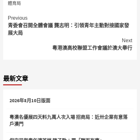
體育局
Continue
Previous
青委會召開全體會議 龔志明：引領青年主動對接國家發
Reading
展大局
Next
粵港澳高校聯盟工作會議於澳大舉行
最新文章
2026年8月10日版面
粵澳名優展四天料九萬人次入場 招商局：近卅企業有意落
戶澳門