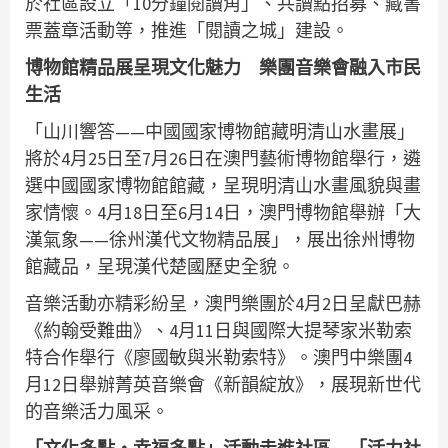
於社區設立「10分鐘閱讀角」、共讀點招募、藏書
票蓋章活動等，推進「閱讀之城」建設。
博物館精品展呈現文化魅力 樂團音樂會融入市民
生活
「山川響答——中國國家博物館藏明清山水畫展」
將於4月25日至7月26日在澳門藝術博物館舉行，遴
選中國國家博物館館藏，呈現明清山水畫風貌與畫
家情懷。4月18日至6月14日，澳門博物館舉辦「大
漢氣象——徐州漢代文物精品展」，展出徐州博物
館藏品，呈現漢代楚國歷史全貌。
音樂活動亦精彩紛呈，澳門樂團於4月2日呈獻巴赫
《約翰受難曲》、4月11日與國際大提琴家米勒索
特合作舉行《廖國敏與米勒索特》。澳門中樂團4
月12日舉辦菁英音樂會《新韻綻放》，展現新世代
的音樂活力風采。