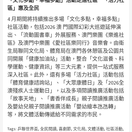
「文化多點‧幸福多點」活動走進社區 「活力社
區」惠及全民
4 月期間將持續推出多場「文化多點‧幸福多點」
社區活動，包括2026 澳 門國際幻彩大巡遊延伸演
出、「流動圖書車」外展服務、澳門樂團《樂進社
區》及澳門中樂團《愛社區樂同行》音樂會。由衛
生局聯同文化局、體育局在澳門各休憩區及公園共
同開展「健康加油站」活動，整合「文化滋養、科
學運動、健康資訊」等三大元素，提供一站式服務
深入社區。此外，還有多場「活力社區」活動包括
「體育健康諮詢站」、「大眾康體日」及「2026全
澳殘疾人士運動日」，以及多項閱讀推廣活動包括
「故事天地」、「書香伴成長」親子閱讀推廣活動
及嬰幼兒親子閱讀推廣活動「嬰幼繪本氹氹轉」
等，將文體活動傳遞給不同需求的市民。
Tags:
乒聯世界盃
,
全民閱讀
,
喜劇節
,
文化局
,
文體活動
,
社區活動
,