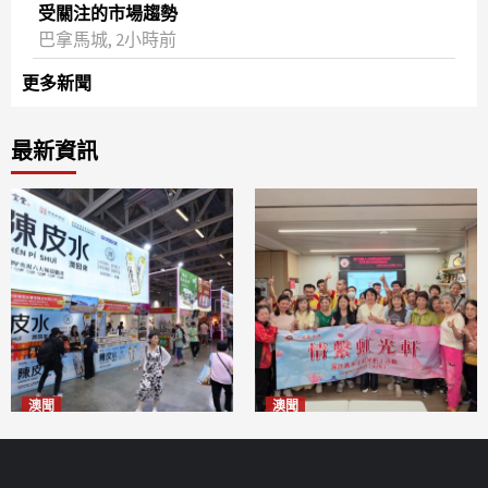
受關注的市場趨勢
巴拿馬城, 2小時前
更多新聞
最新資訊
澳聞
澳聞
新寶堂參展粵澳名優拓闊銷售
全城慈善會探訪「虹光軒」促
渠道
傷健共融