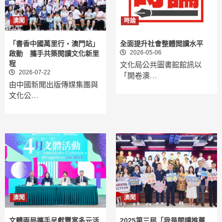
澳聞
時論
「書香中國萬里行‧澳門站」
全面提升社會整體閲讀水平
2026-05-06
啟動 攜手共築閱讀文化新里
程
文化局公共圖書館館訊以
2026-07-22
「開卷澳…
由中國新聞出版傳媒集團與
文化公…
澳聞
澳聞
文體兩局攜手呈獻豐富多元活
2025第三屆「我是閱讀推薦