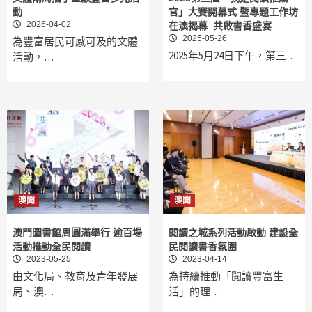
動
官」大賽開幕式 暨專題工作坊
2026-04-02
在澳揭幕 共啟書香盛宴
2025-05-26
為豐富居民可感可及的文體
2025年5月24日下午，第三…
活動，…
澳聞
澳聞
澳門圖書館周圓滿舉行 逾百場
閱讀之城系列活動啟動 建設全
活動推動全民閱讀
民閱讀書香氛圍
2023-05-25
2023-04-14
由文化局、教育及青年發展
為持續推動「閱讀豐富生
局、澳…
活」的理…