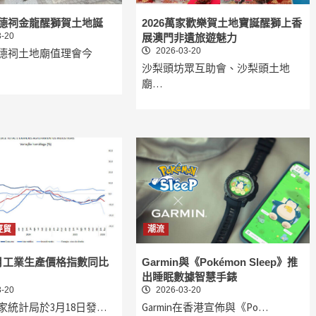
德祠金龍醒獅賀土地誕
2026萬家歡樂賀土地寶誕醒獅上香
-20
展澳門非遺旅遊魅力
2026-03-20
德祠土地廟值理會今
沙梨頭坊眾互助會、沙梨頭土地
廟…
經貿
潮流
月工業生產價格指數同比
Garmin與《Pokémon Sleep》推
出睡眠數據智慧手錶
-20
2026-03-20
家統計局於3月18日發…
Garmin在香港宣佈與《Po…