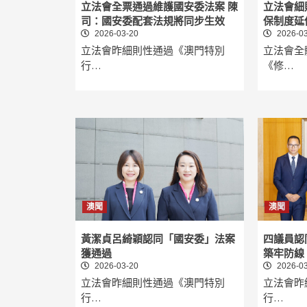
立法會全票通過維護國安委法案 陳
立法會細
司：國安委配套法規將同步生效
保制度延
2026-03-20
2026-03
立法會昨細則性通過《澳門特別
立法會全
行…
《修…
澳聞
澳聞
黃潔貞呂綺穎認同「國安委」法案
四議員認
獲通過
築牢防線
2026-03-20
2026-03
立法會昨細則性通過《澳門特別
立法會昨
行…
行…