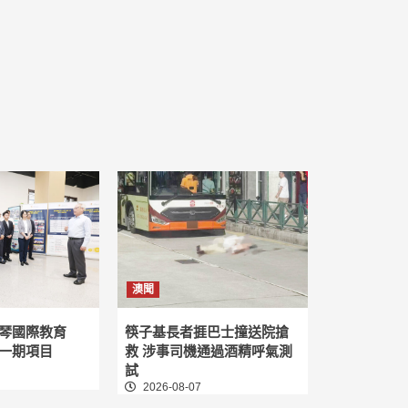
澳聞
琴國際教育
筷子基長者捱巴士撞送院搶
一期項目
救 涉事司機通過酒精呼氣測
試
2026-08-07