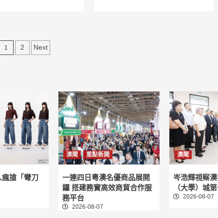
文
1
2
Next
章
分
頁
澳聞
重點新聞
澳聞
人瘋搶「彎刀
一連四日粵澳名優商品展開
岑浩輝視察澳
鑼 搭建務實高效商貿合作服
（大學）城第
2026-08-07
務平台
2026-08-07