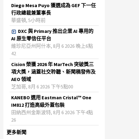
Diego Mesa Puyo 獲選成為 GEF 下一任
行政總裁兼董事長
華盛頓, 5小時前
DXC 與 Primary 推出企業 AI 專用的
AI 原生零信任平台
維珍尼亞州阿什本, 8月 6 2026 晚上6點
42
Cision 榮獲 2026 年 MarTech 突破獎三
項大獎，涵蓋社交聆聽、新聞稿發佈及
AEO 領域
芝加哥, 8月 6 2026 下午5點00
KANEBO 選用 Eastman Cristal™ One
IM812 打造高級外蓋包裝
田納西州金斯波特, 8月 6 2026 下午4點
26
更多新聞