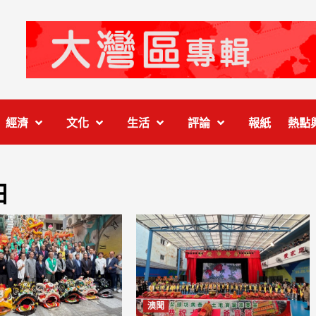
經濟
文化
生活
評論
報紙
熱點
日
澳聞