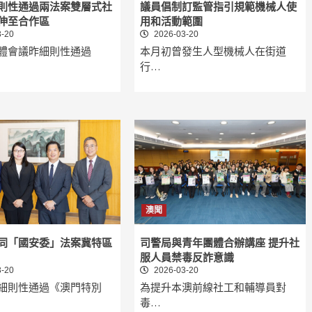
則性通過兩法案雙層式社
議員倡制訂監管指引規範機械人使
伸至合作區
用和活動範圍
-20
2026-03-20
體會議昨細則性通過
本月初曾發生人型機械人在街道
行…
澳聞
同「國安委」法案冀特區
司警局與青年團體合辦講座 提升社
服人員禁毒反詐意識
-20
2026-03-20
細則性通過《澳門特別
為提升本澳前線社工和輔導員對
毒…