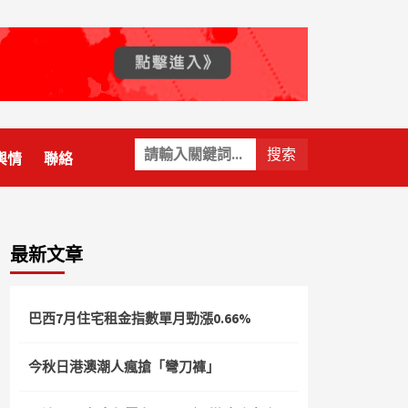
關
輿情
聯絡
鍵
字:
最新文章
巴西7月住宅租金指數單月勁漲0.66%
今秋日港澳潮人瘋搶「彎刀褲」