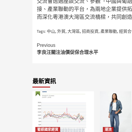
交流會透過座談交流、參觀「中國與葡
接、產業聯動的平台，為兩地企業提供
而深化粵港澳大灣區交流橋樑，共同創
Tags:
中山
,
外貿
,
大灣區
,
招商投資
,
產業聯動
,
經貿合
Continue
Previous
李良汪關注油價促保合理水平
Reading
最新資訊
葡語國家經貿
潮流