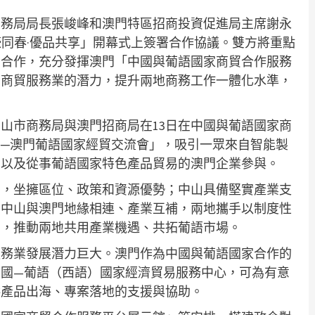
商務局局長張峻峰和澳門特區招商投資促進局主席謝永
濠同春·優品共享」開幕式上簽署合作協議。雙方將重點
的合作，充分發揮澳門「中國與葡語國家商貿合作服務
和商貿服務業的潛力，提升兩地商務工作一體化水準，
山市商務局與澳門招商局在13日在中國與葡語國家商
─澳門葡語國家經貿交流會」，吸引一眾來自智能製
，以及從事葡語國家特色產品貿易的澳門企業參與。
台，坐擁區位、政策和資源優勢；中山具備堅實產業支
。中山與澳門地緣相連、產業互補，兩地攜手以制度性
力，推動兩地共用產業機遇、共拓葡語市場。
服務業發展潛力巨大。澳門作為中國與葡語國家合作的
國—葡語（西語）國家經濟貿易服務中心，可為有意
供產品出海、專案落地的支援與協助。