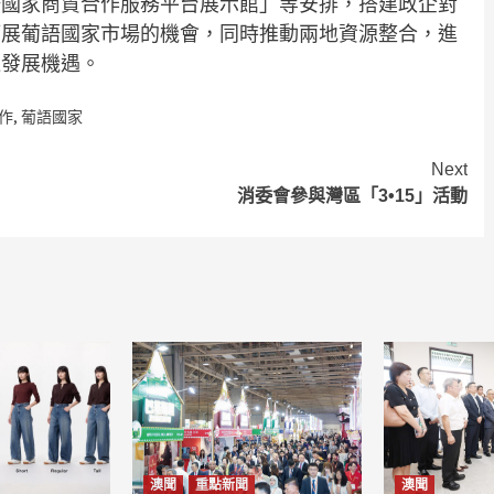
語國家商貿合作服務平台展示館」等安排，搭建政企對
拓展葡語國家市場的機會，同時推動兩地資源整合，進
造發展機遇。
作
,
葡語國家
Next
消委會參與灣區「3•15」活動
澳聞
重點新聞
澳聞