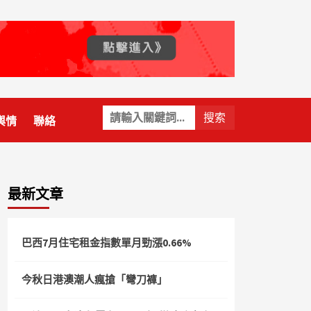
關
輿情
聯絡
鍵
字:
最新文章
巴西7月住宅租金指數單月勁漲0.66%
今秋日港澳潮人瘋搶「彎刀褲」