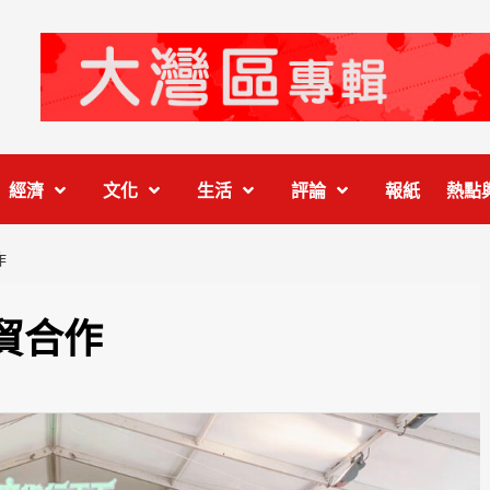
經濟
文化
生活
評論
報紙
熱點
作
貿合作