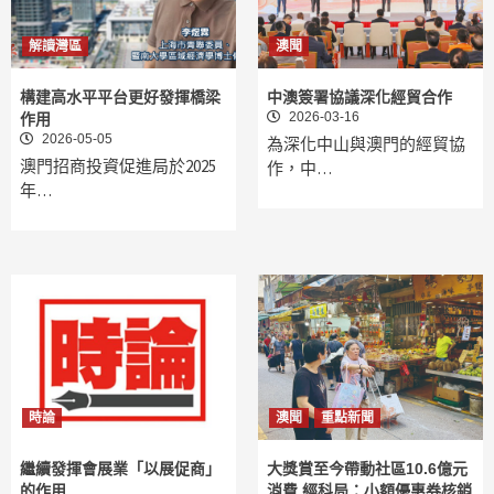
解讀灣區
澳聞
構建高水平平台更好發揮橋梁
中澳簽署協議深化經貿合作
2026-03-16
作用
2026-05-05
為深化中山與澳門的經貿協
澳門招商投資促進局於2025
作，中…
年…
時論
澳聞
重點新聞
繼續發揮會展業「以展促商」
大獎賞至今帶動社區10.6億元
的作用
消費 經科局：小額優惠券核銷