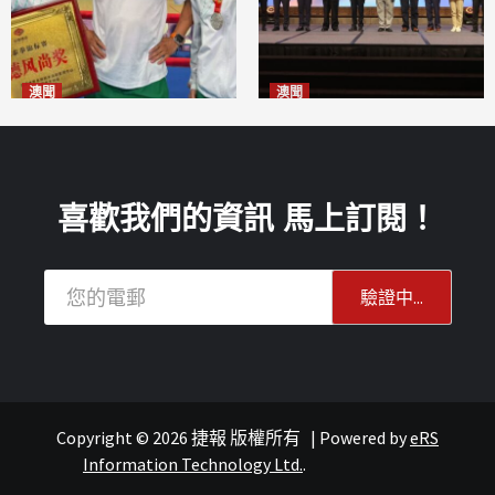
澳聞
澳聞
泰拳健兒關偉豪全錦賽奪亞軍
華億聯手澳科大發布魚鱗膠原
2026-08-08
蛋白肽科研成果
2026-08-08
喜歡我們的資訊 馬上訂閱！
Copyright © 2026 捷報 版權所有
|
Powered by
eRS
澳聞
澳聞
Information Technology Ltd.
.