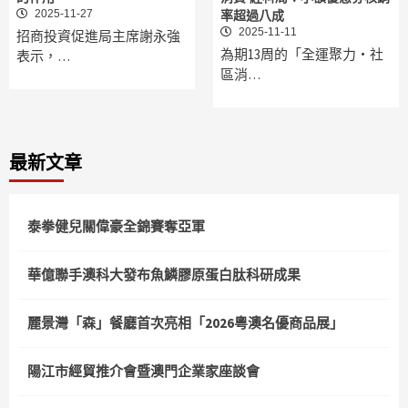
2025-11-27
率超過八成
2025-11-11
招商投資促進局主席謝永強
為期13周的「全運聚力‧社
表示，…
區消…
最新文章
泰拳健兒關偉豪全錦賽奪亞軍
華億聯手澳科大發布魚鱗膠原蛋白肽科研成果
麗景灣「森」餐廳首次亮相「2026粵澳名優商品展」
陽江市經貿推介會暨澳門企業家座談會