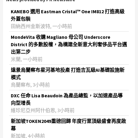
KANEBO 選用 Eastman Cristal™ One IM812 打造高級
外蓋包裝
田納西州金斯波特, 一小時前
MondeVita 收購 Magliano 母公司 Underscore
District 的多數股權，為構建全新意大利奢侈品平台邁
出第二步
米蘭, 一小時前
遠景烏蘭察布星河基地投產 打造吉瓦級AI基礎設施新
模式
烏蘭察布, 3小時前
DXC 任命 Lisa Beaudoin 為產品總監，以加速產品導
向型增長
維珍尼亞州阿什伯恩, 3小時前
新加坡TOKEN2049重磅回歸 年度行業頂級盛會再度啟
幕
新加坡, 4小時前