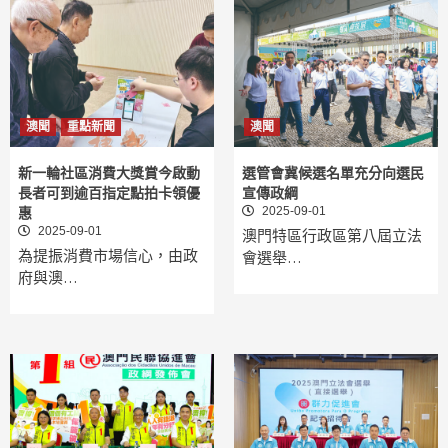
澳聞
重點新聞
澳聞
新一輪社區消費大獎賞今啟動
選管會冀候選名單充分向選民
長者可到逾百指定點拍卡領優
宣傳政綱
2025-09-01
惠
2025-09-01
澳門特區行政區第八屆立法
為提振消費市場信心，由政
會選舉…
府與澳…