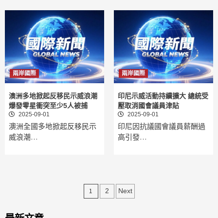
兩岸國際
兩岸國際
澳洲多地掀起反移民示威浪潮
印尼示威活動持續擴大 總統受
爆發零星衝突至少5人被捕
壓取消國會議員津貼
2025-09-01
2025-09-01
澳洲全國多地掀起反移民示
印尼因抗議國會議員薪酬過
威浪潮…
高引發…
文
1
2
Next
章