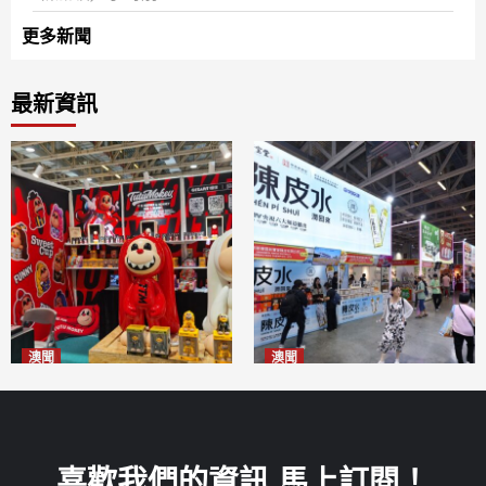
更多新聞
最新資訊
澳聞
澳聞
國風潮玩IP「兔極猴」亮相名
新寶堂參展粵澳名優拓闊銷售
優展
渠道
2026-08-06
2026-08-06
喜歡我們的資訊 馬上訂閱！