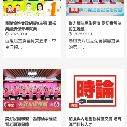
澳聞
澳聞
民聯協進會政綱提8主張 冀振
群力關注民生經濟 促切實解決
興經濟保青年就業
民生難題
2025-09-01
2025-09-01
由現屆直選議員宋碧琪、李
參與第八屆立法會選舉直選
良汪領…
的第三…
澳聞
時論
美好家園聯盟：為婦幼爭權益
加強與內地創新科技交流 培育
幫老弱添保障
澳門科技人才