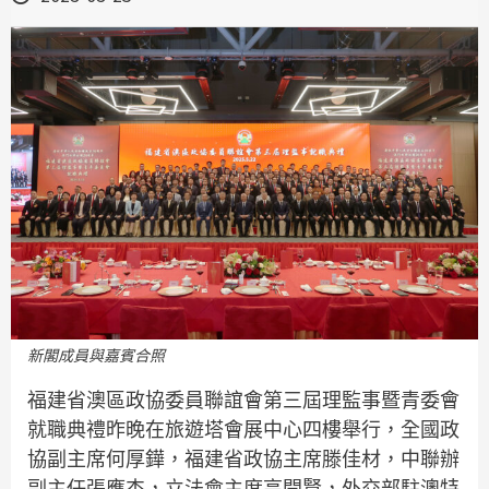
新閣成員與嘉賓合照
福建省澳區政協委員聯誼會第三屆理監事暨青委會
就職典禮昨晚在旅遊塔會展中心四樓舉行，全國政
協副主席何厚鏵，福建省政協主席滕佳材，中聯辦
副主任張應杰，立法會主席高開賢，外交部駐澳特