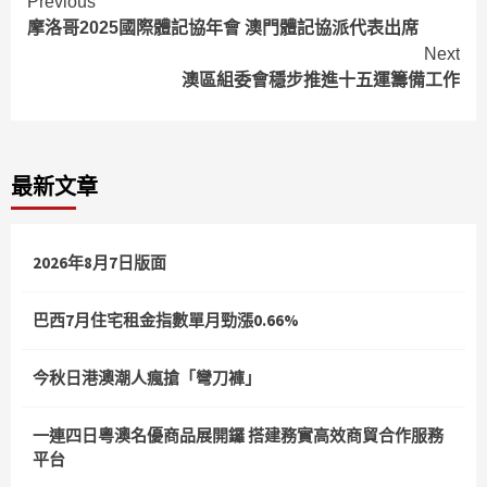
Continue
Previous
摩洛哥2025國際體記協年會 澳門體記協派代表出席
Reading
Next
澳區組委會穩步推進十五運籌備工作
最新文章
2026年8月7日版面
巴西7月住宅租金指數單月勁漲0.66%
今秋日港澳潮人瘋搶「彎刀褲」
一連四日粵澳名優商品展開鑼 搭建務實高效商貿合作服務
平台