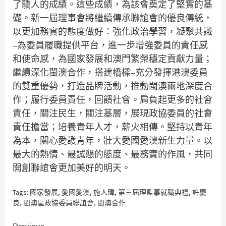
了驕人的成績。這些成績，為該會奠定了堅實的基
礎。新一屆理事會將繼續傳承聯誼會的優良傳統，
以更加務實的態度做好：強化政治學習，凝聚共識
–為委員履職提供平台，進一步增強委員的責任感
和使命感，為國家發展和澳門繁榮穩定貢獻力量；
繼續深化閩澳合作，搭建橋樑–充分發揮港澳委員
的雙重優勢，打造品牌活動，推動閩澳兩地深度合
作；履行委員責任，回饋社會。肩負起更多的社會
責任，關注民生，關注基層，展現政協委員的社會
責任擔當；培養青年人才，薪火相傳。堅持以青年
為本，關心愛護青年，壯大愛國愛澳新生力量。以
最大的熱情、最誠懇的態度、最務實的作風，共同
開創聯誼會更加美好的明天。
Tags:
國家發展
,
愛國愛澳
,
施人瑋
,
第三屆理監事就職典禮
,
許慶
良
,
閩澳區政協委員聯誼會
,
閩澳合作