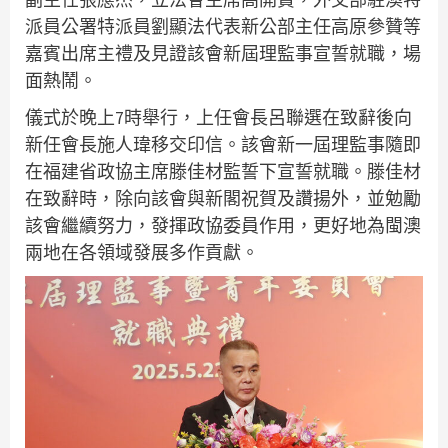
派員公署特派員劉顯法代表新公部主任高原參贊等
嘉賓出席主禮及見證該會新屆理監事宣誓就職，場
面熱鬧。
儀式於晚上7時舉行，上任會長呂聯選在致辭後向
新任會長施人瑋移交印信。該會新一屆理監事隨即
在福建省政協主席滕佳材監誓下宣誓就職。滕佳材
在致辭時，除向該會與新閣祝賀及讚揚外，並勉勵
該會繼續努力，發揮政協委員作用，更好地為閩澳
兩地在各領域發展多作貢獻。