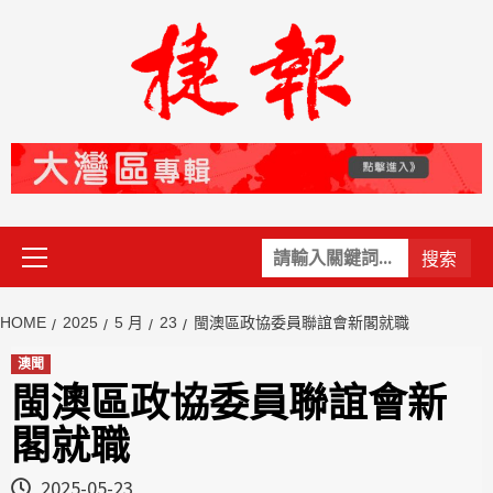
Skip
to
content
Primary
關
Menu
鍵
字:
HOME
2025
5 月
23
閩澳區政協委員聯誼會新閣就職
澳聞
閩澳區政協委員聯誼會新
閣就職
2025-05-23