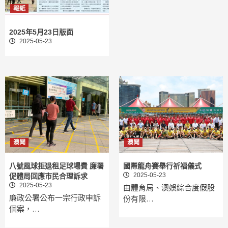
報紙
2025年5月23日版面
2025-05-23
澳聞
澳聞
八號風球拒退租足球場費 廉署
國際龍舟賽舉行祈福儀式
2025-05-23
促體局回應市民合理訴求
2025-05-23
由體育局、澳娛綜合度假股
廉政公署公布一宗行政申訴
份有限…
個案，…