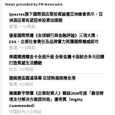
News provided by PR Newswire
Questex旗下國際酒店業投資論壇亞洲峰會表示，亞
洲酒店業有望迎來投資加速期
香港, 一小時前
復星國際榮膺《全球銀行與金融評論》三項大獎，
ESG、企業社會責任及品牌實力再獲國際權威認可
香港, 一小時前
美國運通耀金卡全面升級 全新金屬卡面結合多元回饋
打造質感生活體驗
台北, 3小時前
健絡通盃圓滿落幕 足球熱潮席捲全港
香港, 4小時前
連連數字榮獲《企業財資人》雜誌2026年度「最佳跨
境支付解決方案提供商」優秀獎（Highly
Commended）
中國杭州, 5小時前