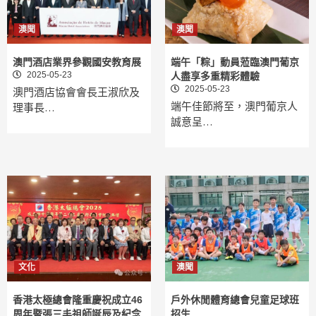
澳聞
澳聞
澳門酒店業界參觀國安教育展
端午「粽」動員蒞臨澳門葡京
2025-05-23
人盡享多重精彩體驗
2025-05-23
澳門酒店協會會長王淑欣及
端午佳節將至，澳門葡京人
理事長…
誠意呈…
文化
澳聞
香港太極總會隆重慶祝成立46
戶外休閒體育總會兒童足球班
周年暨張三丰祖師誕辰及紀念
招生