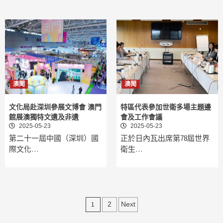
澳聞
澳聞
文化局赴深圳參展文博會 澳門
特區代表參加世衛多場主題邊
館展澳獨特文遺及非遺
會及工作會議
2025-05-23
2025-05-23
第二十一屆中國（深圳）國
正於日內瓦出席第78屆世界
際文化…
衛生…
文
1
2
Next
章