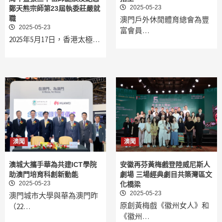
2025-05-23
鄭天熊宗師第23屆執委莊嚴就
職
澳門戶外休閒體育總會為豐
2025-05-23
富會員…
2025年5月17日，香港太極…
澳聞
澳聞
澳城大攜手華為共建ICT學院
安徽再芬黃梅戲登陸威尼斯人
助澳門培育科創新動能
劇場 三場經典劇目共築灣區文
2025-05-23
化橋梁
2025-05-23
澳門城市大學與華為澳門昨
原創黃梅戲《徽州女人》和
（22…
《徽州…