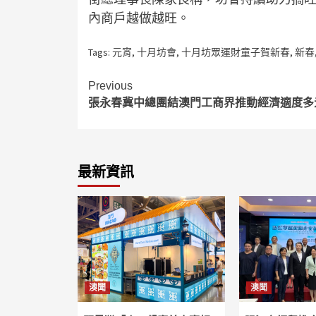
內商戶越做越旺。
Tags:
元宵
,
十月坊會
,
十月坊眾運財童子賀新春
,
新春
Continue
Previous
張永春冀中總團結澳門工商界推動經濟適度多
Reading
最新資訊
澳聞
澳聞