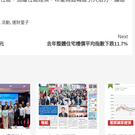
,
活動
,
運財童子
Next
元
去年整體住宅樓價平均指數下跌11.7%
報紙
葡語國家經貿