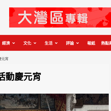
經濟
文化
生活
評論
報紙
熱點
慶元宵
活動慶元宵