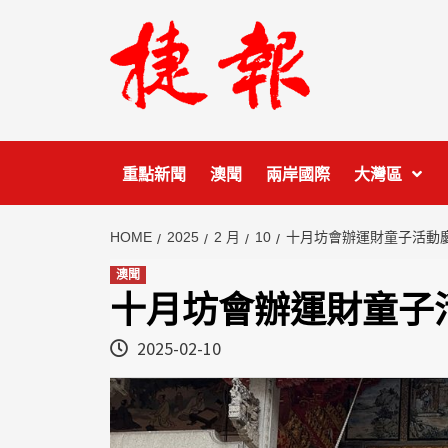
Skip
to
content
重點新聞
澳聞
兩岸國際
大灣區
HOME
2025
2 月
10
十月坊會辦運財童子活動
澳聞
十月坊會辦運財童子
2025-02-10