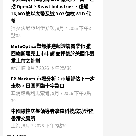
括 OpenAI、Beast Industries、超過
16,000 枚以太幣及近 3.02 億枚 WLD 代
幣
賓夕法尼亞州伊斯頓, 8月 7 2026 下午3
點08
MetaOptics聚焦推進超透鏡商業化 撤
回納斯達克上市申請 並押後於美國作雙
重上市之計劃
新加坡, 8月 7 2026 下午2點30
FP Markets 市場分析：市場評估下一步
走勢，日圓再臨十字路口
塞浦路斯利馬索爾, 8月 7 2026 下午2點
30
中國線控底盤領導者拿森科技成功登陸
香港交易所
上海, 8月 7 2026 下午2點20