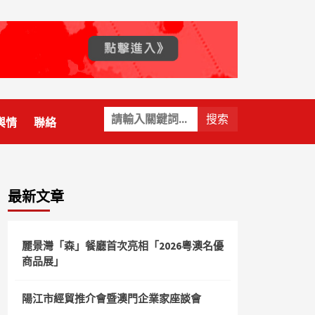
關
輿情
聯絡
鍵
字:
最新文章
麗景灣「森」餐廳首次亮相「2026粵澳名優
商品展」
陽江市經貿推介會暨澳門企業家座談會