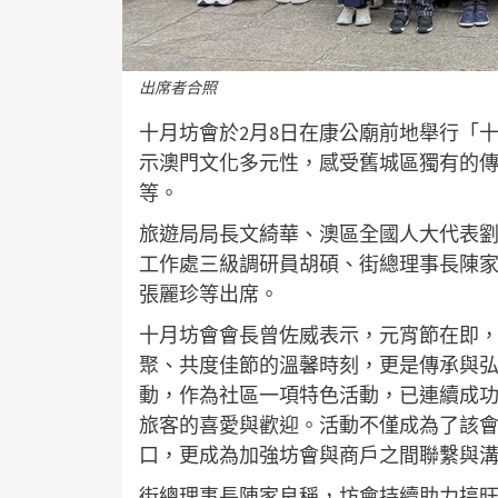
出席者合照
十月坊會於2月8日在康公廟前地舉行「
示澳門文化多元性，感受舊城區獨有的
等。
旅遊局局長文綺華、澳區全國人大代表
工作處三級調研員胡碩、街總理事長陳
張麗珍等出席。
十月坊會會長曾佐威表示，元宵節在即
聚、共度佳節的溫馨時刻，更是傳承與
動，作為社區一項特色活動，已連續成功
旅客的喜愛與歡迎。活動不僅成為了該
口，更成為加強坊會與商戶之間聯繫與
街總理事長陳家良稱，坊會持續助力搞