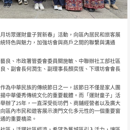
十月坊眾運財童子賀新春」活動，向區內居民和旅客展
傳統特色與魅力，加強坊會與商戶之間的聯繫與溝通
劉藝良、市政署管委會委員關施敏、中聯辦社工部社區
家良、副會長何潤生、副理事長顏奕恆、下環坊會會長
，作為中華民族的傳統節日之一，該節日不僅是家人團
弘揚中華優秀傳統文化的重要載體。而「運財童子」活
舉辦了25年，一直深受街坊們、商舖經營者以及廣大
會向區內市民和遊客展示澳門文化多元性的一個重要窗
溝通的重要橋梁。
旺社區，活躍社區經濟，希望為舊城區引入活力，讓區