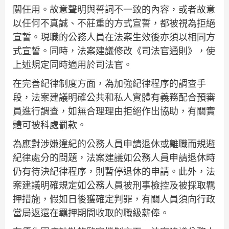
關任用。故意聲明與誓詞不一致的內容，或者故意
以任何不真誠、不莊重的方式宣誓，都被視為拒絕
宣誓。現職的公務人員在法案生效後亦須以相同方
式宣誓。同時，法案建議修改《司法官通則》，使
上述規定同時適用於司法官。
在完善紀律制度方面，為加強紀律程序的調查手
段，法案建議明確公共和私人實體有義務配合預審
員進行調查，如無合理理由拒絕作出協助，有關實
體可被科處罰款。
為應對涉嫌違紀的公務人員申請退休或離職而規避
紀律處分的問題，法案建議如公務人員申請退休時
仍有待決紀律程序，則暫停退休的申請。此外，法
案建議明確規定如公務人員被刑事檢控及被採取羈
押措施，假如日後獲確定判罪，有關人員須向行政
當局返還在羈押期間收取的職級薪俸。