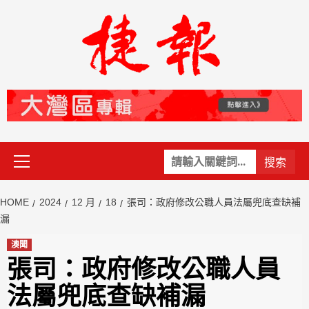
Skip
to
content
Primary
關
Menu
鍵
字:
HOME
2024
12 月
18
張司：政府修改公職人員法屬兜底查缺補
漏
澳聞
張司：政府修改公職人員
法屬兜底查缺補漏