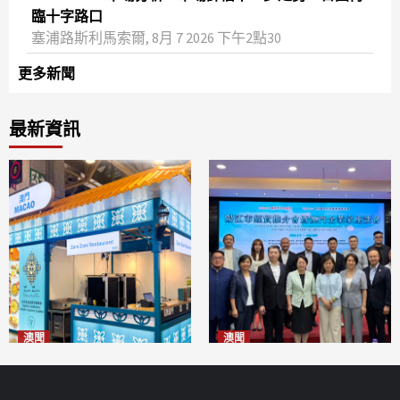
臨十字路口
塞浦路斯利馬索爾, 8月 7 2026 下午2點30
更多新聞
最新資訊
澳聞
澳聞
麗景灣「森」餐廳首次亮相
陽江市經貿推介會暨澳門企業
「2026粵澳名優商品展」
家座談會