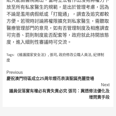
紙只能由醫院開出，當時立法者作出沒有將權力下
放至所有私家醫生的規範，是出於管理考慮，因為
不論是濫用病假紙或「打龍通」，調查及追究都較
方便。若現時討論將權限擴充到私家醫生，需聽取
醫療管理部門的意見，如有否管理制度及相應調查
可完善、罰則制度能否配套等，政府就此持開放態
度，進入細則性審議時可交流。
Tags:
《維護國家安全法》
,
張司
,
政府修改公職人員法
,
紀律制
度
Continue
Previous
慶祝澳門特區成立25周年煙花表演聖誕亮麗登場
Reading
Next
議員促落實有權必有責失責必究 張司：冀透修法優化及
增問責手段