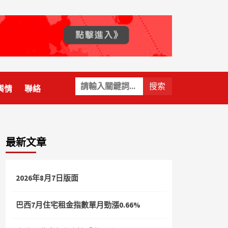
關
輿情
聯絡
鍵
字:
最新文章
2026年8月7日版面
巴西7月住宅租金指數單月勁漲0.66%