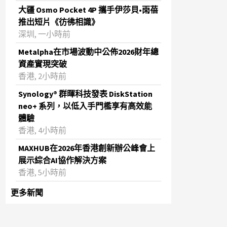
大疆 Osmo Pocket 4P 攜手伊莎貝•雨蓓
推出短片《彷彿相識》
深圳, 一小時前
Metalpha在市場波動中公佈2026財年總
資產實現突破
‌香港, 2小時前
Synology® 群暉科技發表 DiskStation
neo+ 系列，以低入手門檻享有高效能
體驗
香港, 4小時前
MAXHUB在2026年香港創新辦公峰會上
展示綜合AI協作解決方案
香港, 5小時前
更多新聞