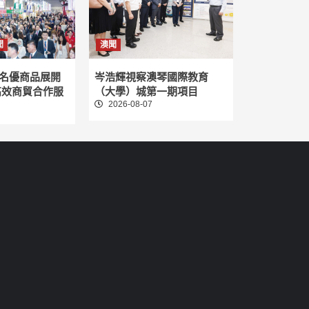
聞
澳聞
名優商品展開
岑浩輝視察澳琴國際教育
高效商貿合作服
（大學）城第一期項目
2026-08-07