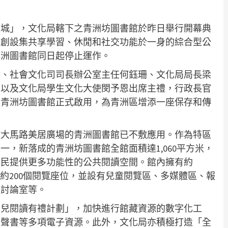
之城」，文化局轄下之青洲坊圖書館於昨日舉行開幕典
生創設集共享學習、休閒和社交功能於一身的綜合型公
青洲圖書館同日起停止運作。
瑜、社會文化司司長辦公室主任何鈺珊、文化局局長梁
，以及文化局學生文化大使閔予恩出席主禮，行政長官
，青洲坊圖書館正式啟用，為青洲區增添一座保存和傳
坊大馬路美居廣場的青洲圖書館已不敷應用。作為特區
，新落成的青洲坊圖書館全館面積達1,060平方米，
居民提供更多功能性的公共閱讀空間。館內擁有約
，提供約200個閱覽座位，並設有兒童閱覽區、多媒體區、報
體討論室等。
幼兒閱讀有禮計劃」，加快進行館藏資源的數字化工
有聲書等多項電子資源。此外，文化局亦積極打造「全